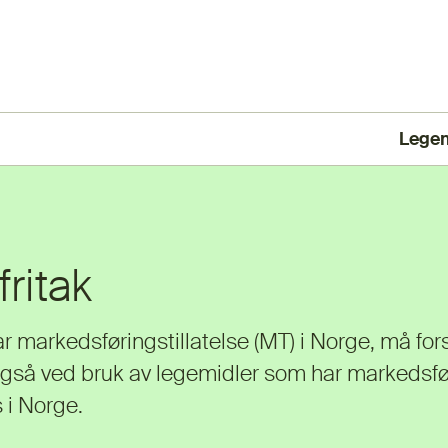
Lege
(Ekst
ritak
r markedsføringstillatelse (MT) i Norge, må for
 også ved bruk av legemidler som har markedsfø
 i Norge.