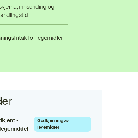
kjema, innsending og
andlingstid
ingsfritak for legemidler
der
dkjent -
Godkjenning av
legemidler
 legemiddel