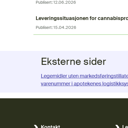
Publisert:
12.06.2026
Leveringssituasjonen for cannabispr
Publisert:
15.04.2026
Eksterne sider
Legemidler uten markedsføringstillat
varenummer i apotekenes logistikksy
Kontakt
Le