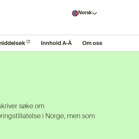
Norsk
middelsøk
ern lenke)
Innhold A-Å
Om oss
skriver søke om
ringstillatelse i Norge, men som