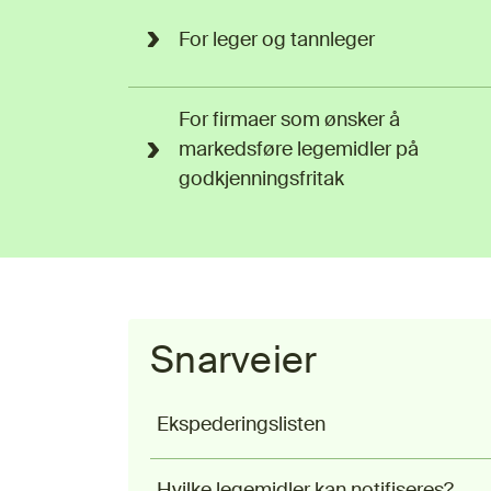
For leger og tannleger
For firmaer som ønsker å
markedsføre legemidler på
godkjenningsfritak
Snarveier
Ekspederingslisten