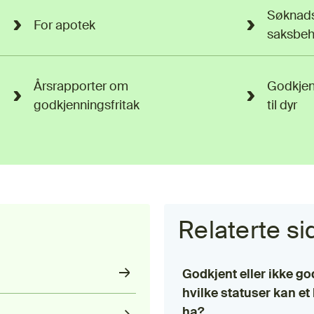
Søknads
For apotek
saksbeh
Årsrapporter om
Godkjenn
godkjenningsfritak
til dyr
Relaterte si
Godkjent eller ikke go
hvilke statuser kan et
ha?