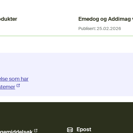
odukter
Emedog og Addimag v
Publisert:
25.02.2026
else som har
(Ekstern lenke)
stemer
Epost
gemiddelsøk