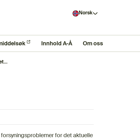
Norsk
middelsøk
ern lenke)
Innhold A-Å
Om oss
t...
e forsyningsproblemer for det aktuelle