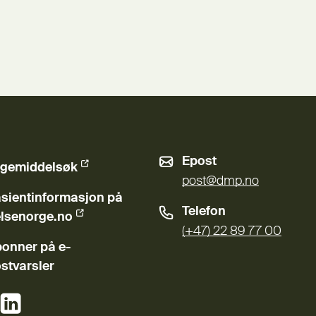
Epost
gemiddelsøk
ern lenke)
post@dmp.no
sientinformasjon på
Telefon
ern lenke)
lsenorge.no
(+47) 22 89 77 00
onner på e-
stvarsler
(Ekstern lenke)
(Ekstern lenke)