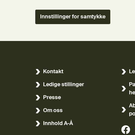
Innstillinger for samtykke
Kontakt
Le
(Ekst
Ledige stillinger
Pa
(Ekst
he
Presse
Ab
Om oss
po
Innhold A-Å