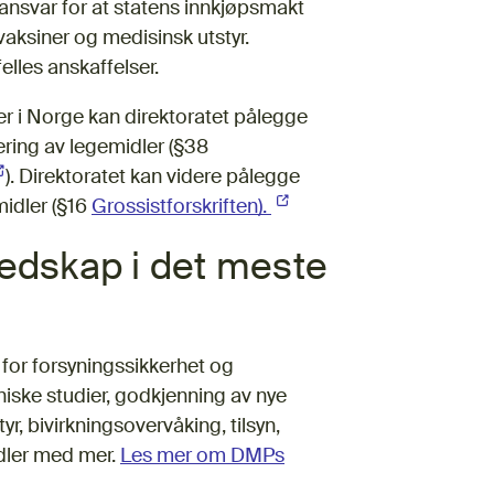
 ansvar for at statens innkjøpsmakt
 vaksiner og medisinsk utstyr.
elles anskaffelser.
dler i Norge kan direktoratet pålegge
vering av legemidler (§38
Ekstern lenke)
). Direktoratet kan videre pålegge
midler (§16
Grossistforskriften).
(Ekstern lenke)
edskap i det meste
for forsyningssikkerhet og
niske studier, godkjenning av nye
r, bivirkningsovervåking, tilsyn,
midler med mer.
Les mer om DMPs