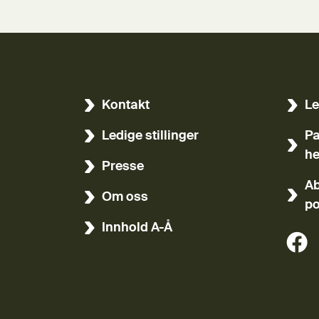
Kontakt
Le
(Ekst
Ledige stillinger
Pa
(Ekst
he
Presse
Ab
Om oss
po
Innhold A-Å