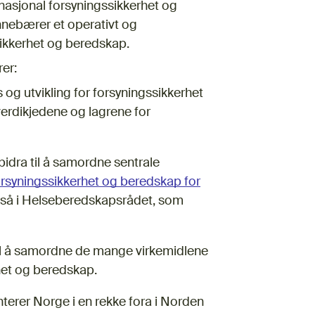
 nasjonal forsyningssikkerhet og
nnebærer et operativt og
sikkerhet og beredskap.
rer:
s og utvikling for forsyningssikkerhet
verdikjedene og lagrene for
 bidra til å samordne sentrale
orsyningssikkerhet og beredskap for
 også i Helseberedskapsrådet, som
 til å samordne de mange virkemidlene
rhet og beredskap.
nterer Norge i en rekke fora i Norden