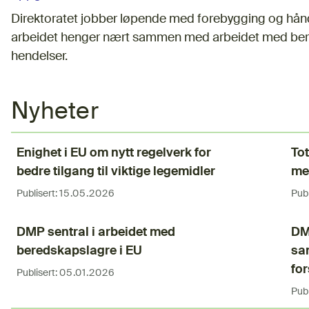
Direktoratet jobber løpende med forebygging og hån
arbeidet henger nært sammen med arbeidet med bere
hendelser.
Nyheter
Enighet i EU om nytt regelverk for
Tot
bedre tilgang til viktige legemidler
me
Publisert:
15.05.2026
Publ
DMP sentral i arbeidet med
DMP
beredskapslagre i EU
sa
fo
Publisert:
05.01.2026
Publ