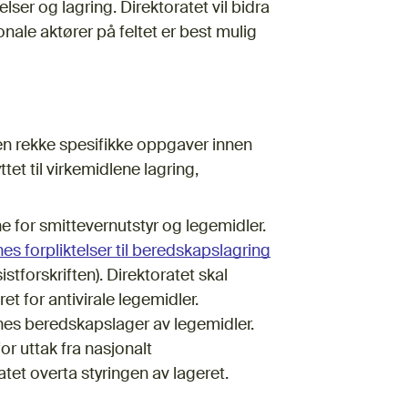
er og lagring. Direktoratet vil bidra
nale aktører på feltet er best mulig
en rekke spesifikke oppgaver innen
et til virkemidlene lagring,
ne for smittevernutstyr og legemidler.
es forpliktelser til beredskapslagring
istforskriften). Direktoratet skal
et for antivirale legemidler.
enes beredskapslager av legemidler.
or uttak fra nasjonalt
ratet overta styringen av lageret.