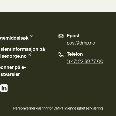
Epost
gemiddelsøk
ern lenke)
post@dmp.no
sientinformasjon på
Telefon
ern lenke)
lsenorge.no
(+47) 22 89 77 00
onner på e-
stvarsler
(Ekstern lenke)
(Ekstern lenke)
Personvernerklæring for DMP
Tilgjengelighetserklæring
(Ekstern lenke)