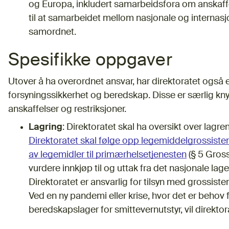
og Europa, inkludert samarbeidsfora om anskaffels
til at samarbeidet mellom nasjonale og internasjo
samordnet.
Spesifikke oppgaver
Utover å ha overordnet ansvar, har direktoratet også 
forsyningssikkerhet og beredskap. Disse er særlig knytt
anskaffelser og restriksjoner.
Lagring
: Direktoratet skal ha oversikt over lagre
Direktoratet skal følge opp legemiddelgrossisten
av legemidler til primærhelsetjenesten
(§ 5 Gross
vurdere innkjøp til og uttak fra det nasjonale lager
Direktoratet er ansvarlig for tilsyn med grossist
Ved en ny pandemi eller krise, hvor det er behov f
beredskapslager for smittevernutstyr, vil direkto