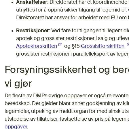
Anskaffelser
: Direktoratet har et koordinerende
utnyttes for å oppnå sikker tilgang til legemidler,
Direktoratet har ansvar for arbeidet med EU om f
Restriksjoner
: Ved fare for tilgangen til legemi
apotek og grossister restriksjoner i salg og utle
Apotekforskriften
(Ekstern lenke)
og §15
Grossistforskriften
(
grossister restriksjoner i parallelleksport av lege
Forsyningssikkerhet og ber
vi gjør
De fleste av DMPs øvrige oppgaver er også relevante 
beredskap. Det gjelder blant annet godkjenning av kli
legemidler, utpeking av meldt organ for medisinsk utsty
utstedelse av tillatelser, fastsettelse av pris på lege
oppgaver
.