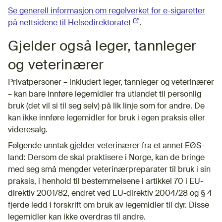
Se generell informasjon om regelverket for e-sigaretter
på nettsidene til Helsedirektoratet
(Ekstern lenke)
.
Gjelder også leger, tannleger
og veterinærer
Privatpersoner – inkludert leger, tannleger og veterinærer
– kan bare innføre legemidler fra utlandet til personlig
bruk (det vil si til seg selv) på lik linje som for andre. De
kan ikke innføre legemidler for bruk i egen praksis eller
videresalg.
Følgende unntak gjelder veterinærer fra et annet EØS-
land: Dersom de skal praktisere i Norge, kan de bringe
med seg små mengder veterinærpreparater til bruk i sin
praksis, i henhold til bestemmelsene i artikkel 70 i EU-
direktiv 2001/82, endret ved EU-direktiv 2004/28 og § 4
fjerde ledd i forskrift om bruk av legemidler til dyr. Disse
legemidler kan ikke overdras til andre.