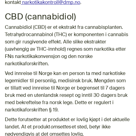
kontakt
narkotikakontroll@dmp.no
.
CBD (cannabidiol)
Cannabidiol (CBD) er et ekstrakt fra cannabisplanten.
Tetrahydrocannabinol (THC) er komponenten i cannabis
som gir rusgivende effekt. Alle slike ekstrakter
(uavhengig av THC-innhold) regnes som narkotika etter
FNs narkotikakonvensjon og den norske
narkotikaforskriften.
Ved innreise til Norge kan en person ta med narkotiske
legemidler til personlig, medisinsk bruk. Mengden som
er tillatt ved innreise til Norge er begrenset til 7 dagers
bruk med en utenlandsk resept og inntil 30 dagers bruk
med bekreftelse fra norsk lege. Dette er regulert i
narkotikaforskriften § 19.
Dette forutsetter at produktet er lovlig kjøpt i det aktuelle
landet. At et produkt
omsettes
et sted, betyr ikke
nødvendigvis at det omsettes lovlig.