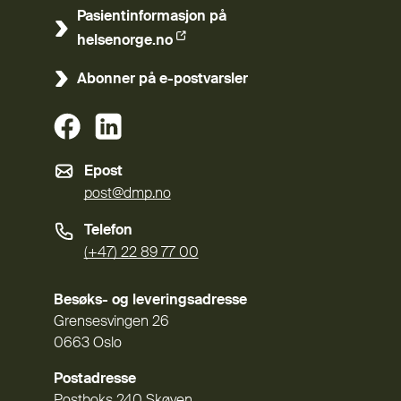
Pasientinformasjon på
(Ekstern lenke)
helsenorge.no
Abonner på e-postvarsler
(Ekstern lenke)
(Ekstern lenke)
Epost
post@dmp.no
Telefon
(+47) 22 89 77 00
Besøks- og leveringsadresse
Grensesvingen 26
0663 Oslo
Postadresse
Postboks 240 Skøyen