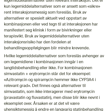
legemiddelalternativer uten relevant interaksjon. Det er
kun legemiddelalternativer som er ansett som «sikre»
rent interaksjonsmessig som foreslås. Bruk av
alternativer er spesielt aktuelt ved oppstart av
kombinasjonen eller ved tegn til at interaksjonen har
manifestert seg klinisk i form av bivirkninger eller
terapisvikt. Bruk av legemiddelalternativer uten
interaksjonsrisiko har den fordelen at
behandlingsoppfølgingen blir mindre krevende.
Hvilke legemiddelalternativer som foreslås avhenger av
om legemidlene i kombinasjonen inngår i en
langtidsbehandling eller ikke. For kombinasjonen
simvastatin + erytromycin står det for eksempel:
«Azitromycin og spiramycin hemmer ikke CYP3A4 i
relevant grad». Det finnes også alternativer til
simvastatin, som ikke interagerer med erytromycin
(pravastatin og fluvastatin), men disse blir ikke nevnt i
eksemplet over. Årsaken er at det vil være
uhensiktsmessig å endre en langvarig statinbehandling