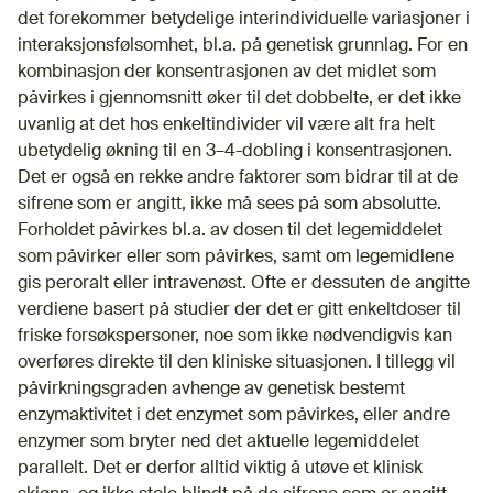
det forekommer betydelige interindividuelle variasjoner i
interaksjonsfølsomhet, bl.a. på genetisk grunnlag. For en
kombinasjon der konsentrasjonen av det midlet som
påvirkes i gjennomsnitt øker til det dobbelte, er det ikke
uvanlig at det hos enkeltindivider vil være alt fra helt
ubetydelig økning til en 3–4-dobling i konsentrasjonen.
Det er også en rekke andre faktorer som bidrar til at de
sifrene som er angitt, ikke må sees på som absolutte.
Forholdet påvirkes bl.a. av dosen til det legemiddelet
som påvirker eller som påvirkes, samt om legemidlene
gis peroralt eller intravenøst. Ofte er dessuten de angitte
verdiene basert på studier der det er gitt enkeltdoser til
friske forsøkspersoner, noe som ikke nødvendigvis kan
overføres direkte til den kliniske situasjonen. I tillegg vil
påvirkningsgraden avhenge av genetisk bestemt
enzymaktivitet i det enzymet som påvirkes, eller andre
enzymer som bryter ned det aktuelle legemiddelet
parallelt. Det er derfor alltid viktig å utøve et klinisk