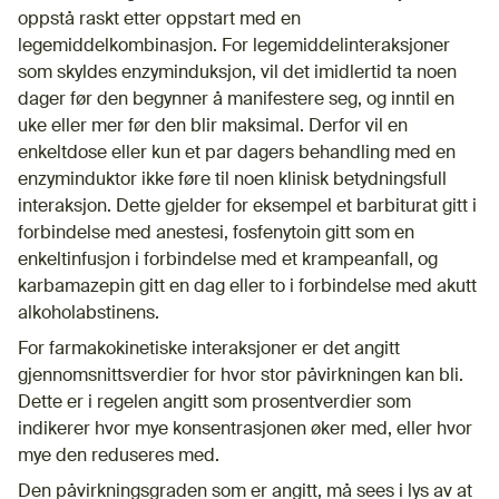
oppstå raskt etter oppstart med en
legemiddelkombinasjon. For legemiddelinteraksjoner
som skyldes enzyminduksjon, vil det imidlertid ta noen
dager før den begynner å manifestere seg, og inntil en
uke eller mer før den blir maksimal. Derfor vil en
enkeltdose eller kun et par dagers behandling med en
enzyminduktor ikke føre til noen klinisk betydningsfull
interaksjon. Dette gjelder for eksempel et barbiturat gitt i
forbindelse med anestesi, fosfenytoin gitt som en
enkeltinfusjon i forbindelse med et krampeanfall, og
karbamazepin gitt en dag eller to i forbindelse med akutt
alkoholabstinens.
For farmakokinetiske interaksjoner er det angitt
gjennomsnittsverdier for hvor stor påvirkningen kan bli.
Dette er i regelen angitt som prosentverdier som
indikerer hvor mye konsentrasjonen øker med, eller hvor
mye den reduseres med.
Den påvirkningsgraden som er angitt, må sees i lys av at