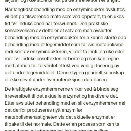
skjønn, og ikke stole blindt på de sifrene som er angitt.
Når langtidsbehandling med en enzyminduktor avsluttes,
vil det på tilsvarende måte som ved oppstart, ta en ukes
tid før induksjonen har forsvunnet. Den praktiske
konsekvensen av dette er at selv om man avslutter
behandling med en enzyminduktor for å kunne starte opp
behandling med et legemiddel som får sin metabolisme
redusert av enzyminduktoren, vil det ta inntil en uke eller
mer før induksjonseffekten er borte og man kan regne
med at man får forventet effekt ved vanlig dosering av
det andre legemiddelet. Denne typen generell kunnskap
er ikke nevnt under hver interaksjon i databasen.
De kraftigste enzymhemmerne virker ved å binde seg
irreversibelt til det aktuelle enzymet og inaktivere det.
Etter avsluttet behandling med en slik enzymhemmer må
det derfor produseres nytt enzym før
metabolismehastigheten via det aktuelle enzymet er
tilbake til det normale. Dette er en prosess som kan ta