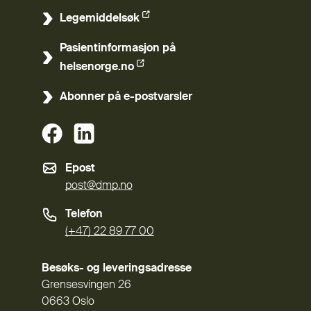
Legemiddelsøk
(Ekstern lenke)
Pasientinformasjon på
(Ekstern lenke)
helsenorge.no
Abonner på e-postvarsler
(Ekstern lenke)
(Ekstern lenke)
Epost
post@dmp.no
Telefon
(+47) 22 89 77 00
Besøks- og leveringsadresse
Grensesvingen 26
0663 Oslo