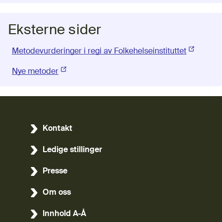
Eksterne sider
Metodevurderinger i regi av Folkehelseinstituttet
(Ekstern l
Nye metoder
(Ekstern lenke)
Kontakt
Ledige stillinger
Presse
Om oss
Innhold A-Å