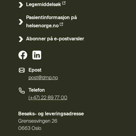
Legemiddelsøk
(Ekstern lenke)
Pasientinformasjon på
(Ekstern lenke)
helsenorge.no
Abonner på e-postvarsler
(Ekstern lenke)
(Ekstern lenke)
Epost
post@dmp.no
Telefon
(+47) 22 89 77 00
Besøks- og leveringsadresse
Grensesvingen 26
0663 Oslo