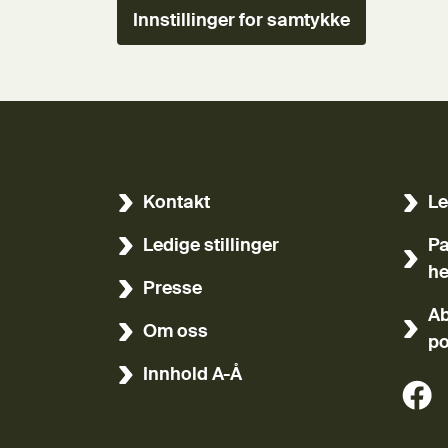
Innstillinger for samtykke
Kontakt
Le
(Ekst
Ledige stillinger
Pa
(Ekst
he
Presse
Ab
Om oss
po
Innhold A-Å