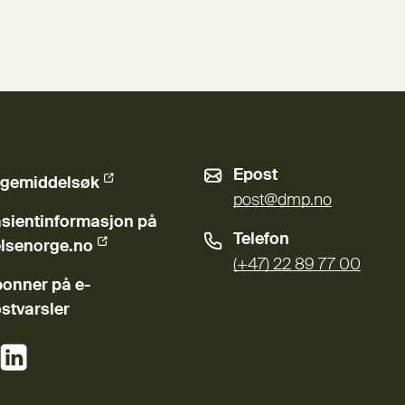
Epost
gemiddelsøk
ern lenke)
post@dmp.no
sientinformasjon på
Telefon
ern lenke)
lsenorge.no
(+47) 22 89 77 00
onner på e-
stvarsler
(Ekstern lenke)
(Ekstern lenke)