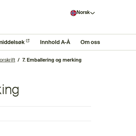
Norsk
middelsøk
ern lenke)
Innhold A-Å
Om oss
orskrift
7. Emballering og merking
king