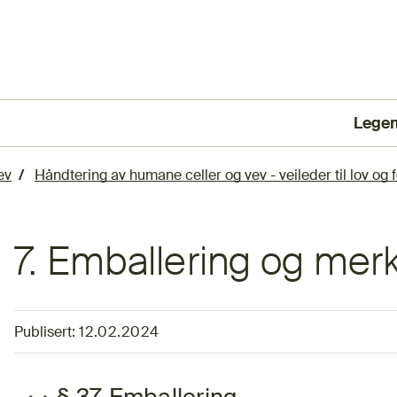
Lege
(Ekst
ev
Håndtering av humane celler og vev - veileder til lov og f
7. Emballering og mer
Publisert:
12.02.2024