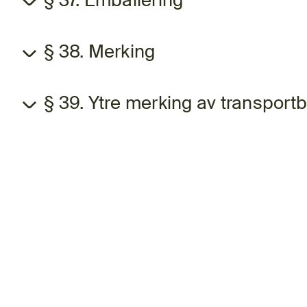
§ 37. Emballering
§ 38. Merking
§ 39. Ytre merking av transport