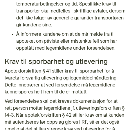
temperaturbetingelser og tid. Spesifikke krav til
transportør skal nedfelles i skriftlige avtaler, dersom
det ikke følger av generelle garantier transportøren
gir kundene sine.
Å informere kundene om at de må melde fra til
apoteket om påviste eller mistenkte feil som har
oppstått med legemidlene under forsendelsen.
Krav til sporbarhet og utlevering
Apotekforskriften § 41 stiller krav til sporbarhet for å
ivareta forsvarlig utlevering og legemiddelhåndtering.
Dette innebærer at ved forsendelse må legemidlene
kunne spores helt frem til de er mottatt.
Ved forsendelse skal det kreves dokumentasjon for at
rett person mottar legemidlene jf. utleveringsforskriften §
14-3. Når apotekforskriften § 42 stiller krav om at kunden
må autentiseres før oppslag gjøres i RF, så er det også
rimelig at det stilles strenge krav ved utlevering for å