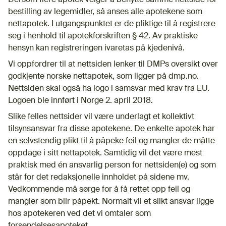
bestilling av legemidler, så anses alle apotekene som
nettapotek. I utgangspunktet er de pliktige til å registrere
seg i henhold til apotekforskriften § 42. Av praktiske
hensyn kan registreringen ivaretas på kjedenivå.
Vi oppfordrer til at nettsiden lenker til DMPs oversikt over
godkjente norske nettapotek, som ligger på dmp.no.
Nettsiden skal også ha logo i samsvar med krav fra EU.
Logoen ble innført i Norge 2. april 2018.
Slike felles nettsider vil være underlagt et kollektivt
tilsynsansvar fra disse apotekene. De enkelte apotek har
en selvstendig plikt til å påpeke feil og mangler de måtte
oppdage i sitt nettapotek. Samtidig vil det være mest
praktisk med én ansvarlig person for nettsiden(e) og som
står for det redaksjonelle innholdet på sidene mv.
Vedkommende må sørge for å få rettet opp feil og
mangler som blir påpekt. Normalt vil et slikt ansvar ligge
hos apotekeren ved det vi omtaler som
forsendelsesapoteket.