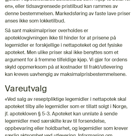
en», eller tidsavgrensede pristilbud kan rammes av
denne bestemmelsen. Markedsføring av faste lave priser
anses ikke som lokketilbud.
Så sant maksimalpriser overholdes er
apoteklovgivningen ikke til hinder for at prisene på
legemidler er forskjellige i nettapoteket og det fysiske
apoteket. Men ulike priser skal ikke benyttes som et
argument for å fremme tilfeldige kjøp. Vi gjør for ordens
skyld oppmerksom på at kostnader til frakt/utlevering
kan kreves uavhengig av maksimalprisbestemmelsene.
Vareutvalg
«Ved salg av reseptpliktige legemidler i nettapotek skal
apoteket tilby alle legemidler som er tillatt solgt i Norge,
jf. apotekloven § 5-3. Apoteket kan unnlate å sende
legemidler med særskilte krav til forsendelse,
oppbevaring eller holdbarhet, og legemidler som krever
særlig aktsomhet ved utlevering. Informasjon om