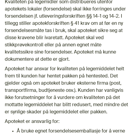
Kvaliteten på legemidler som distribueres utenfor
apotekets lokaler (forsendelse) skal ikke forringes under
forsendelsen jf. utleveringsforskriften §§ 14-1 og 14-2. I
tillegg stiller apotekforskriften § 41 krav om at før en ny
forsendelsesmåte tas i bruk, skal apoteket sikre seg at
disse kravene blir ivaretatt. Apoteket skal ved
stikkprøvekontroll eller på annen egnet måte
kvalitetssikre sine forsendelser. Apoteket må kunne
dokumentere at dette er gjort.
Apoteket har ansvar for kvaliteten på legemiddelet helt
frem til kunden har hentet pakken på hentested. Det
gjelder også om apoteket bruker eksterne firma (post,
transportfirma, budtjeneste osv.). Kunden har vanligvis
ikke forutsetninger for å vurdere om kvaliteten på det
mottatte legemiddelet har blitt redusert, med mindre det
er synlige skader på legemiddelet eller pakken.
Apoteket er ansvarlig for:
Å bruke egnet forsendelsesemballasje for å verne