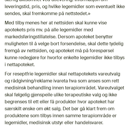
leveringstid, pris, og hvilke legemidler som eventuelt ikke
sendes, skal fremkomme på nettstedet.»
Med tilby menes her at nettsiden skal kunne vise
apotekets pris mv. på alle legemidler med
markedsføringstillatelse. Dersom apoteket benytter
muligheten til å velge bort forsendelse, skal dette tydelig
fremgå av nettsiden, og apoteket må på forespørsel
kunne redegjøre for hvorfor enkelte legemidler ikke tilbys
i nettapoteket.
For reseptfrie legemidler skal nettapotekets vareutvalg
og rådgivning/reklame ivareta hva som anses som rett
medisinsk behandling innen terapiområdet. Vareutvalget
skal følgelig gjenspeile ulike terapeutiske valg og ikke
begrenses til ett eller få produkter hvor apoteket har
særskilt ønske om økt salg. Det bør gå klart frem om
produktene som tilbys innen samme terapiområde er
legemidler, medisinsk utstyr eller handelsvarer.