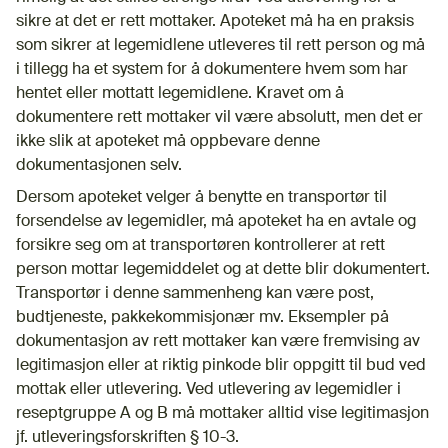
sikre at det er rett mottaker. Apoteket må ha en praksis
som sikrer at legemidlene utleveres til rett person og må
i tillegg ha et system for å dokumentere hvem som har
hentet eller mottatt legemidlene. Kravet om å
dokumentere rett mottaker vil være absolutt, men det er
ikke slik at apoteket må oppbevare denne
dokumentasjonen selv.
Dersom apoteket velger å benytte en transportør til
forsendelse av legemidler, må apoteket ha en avtale og
forsikre seg om at transportøren kontrollerer at rett
person mottar legemiddelet og at dette blir dokumentert.
Transportør i denne sammenheng kan være post,
budtjeneste, pakkekommisjonær mv. Eksempler på
dokumentasjon av rett mottaker kan være fremvising av
legitimasjon eller at riktig pinkode blir oppgitt til bud ved
mottak eller utlevering. Ved utlevering av legemidler i
reseptgruppe A og B må mottaker alltid vise legitimasjon
jf. utleveringsforskriften § 10-3.