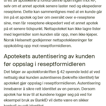
til ett av apotekene å foreta denne spørringen mot RF,
selv om et annet apotek senere laster ned og ekspederer
reseptene. Dette kan sammenlignes med at en kunde går
inn på et apotek og ber om oversikt over e-reseptene
sine, men får reseptene ekspedert ved et annet apotek
på et senere tidspunkt. Nettapoteket kan ikke lagre lister
med legemidler som kunden slår opp, men ikke kjøper.
Norsk Helsenett godkjenner nettapotekløsninger før
oppkobling opp mot reseptformidleren.
Apotekets autentisering av kunden
før oppslag i reseptformidleren
Det følger av apotekforskriften § 42 syvende ledd at ved
nettsalg skal kunden autentiseres (bekrefte identitet) før
apoteket gjør oppslag i reseptformidleren. Autentisering
innebærer å sikre rett identitet av en person. Dersom
apotek har krav til at kundene logger seg på ved for
eksempel bruk av BankID vil dette være en sikker