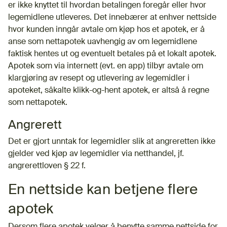
er ikke knyttet til hvordan betalingen foregår eller hvor
legemidlene utleveres. Det innebærer at enhver nettside
hvor kunden inngår avtale om kjøp hos et apotek, er å
anse som nettapotek uavhengig av om legemidlene
faktisk hentes ut og eventuelt betales på et lokalt apotek.
Apotek som via internett (evt. en app) tilbyr avtale om
klargjøring av resept og utlevering av legemidler i
apoteket, såkalte klikk-og-hent apotek, er altså å regne
som nettapotek.
Angrerett
Det er gjort unntak for legemidler slik at angreretten ikke
gjelder ved kjøp av legemidler via netthandel, jf.
angrerettloven § 22 f.
En nettside kan betjene flere
apotek
Dersom flere apotek velger å benytte samme nettside for