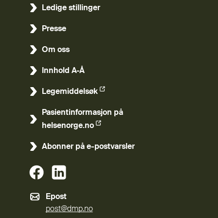
Ledige stillinger
Presse
Om oss
Innhold A-Å
Legemiddelsøk
(Ekstern lenke)
Pasientinformasjon på
(Ekstern lenke)
helsenorge.no
Abonner på e-postvarsler
(Ekstern lenke)
(Ekstern lenke)
Epost
post@dmp.no