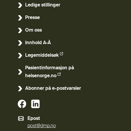
Ledige stillinger
Presse
Om oss
Innhold A-Å
Legemiddelsøk
(Ekstern lenke)
Pasientinformasjon på
(Ekstern lenke)
helsenorge.no
Abonner på e-postvarsler
(Ekstern lenke)
(Ekstern lenke)
Epost
post@dmp.no