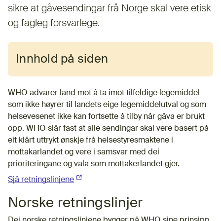
sikre at gåvesendingar frå Norge skal vere etisk
og fagleg forsvarlege.
Innhold på siden
WHO advarer land mot å ta imot tilfeldige legemiddel
som ikke høyrer til landets eige legemiddelutval og som
helsevesenet ikke kan fortsette å tilby når gåva er brukt
opp. WHO slår fast at alle sendingar skal vere basert på
eit klårt uttrykt ønskje frå helsestyresmaktene i
mottakarlandet og vere i samsvar med dei
prioriteringane og vala som mottakerlandet gjer.
Sjå retningslinjene
(Ekstern lenke)
Norske retningslinjer
Dei norske retningslinjene bygger på WHO sine prinsipp