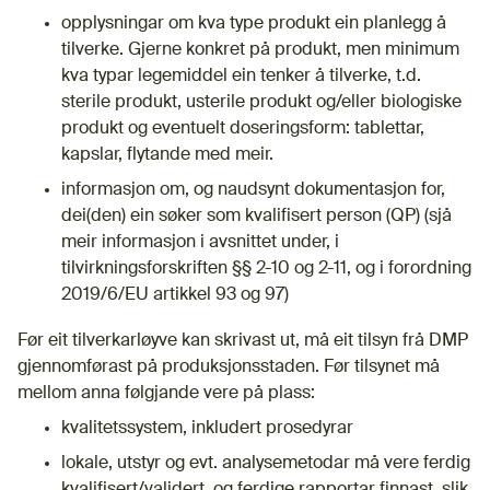
opplysningar om kva type produkt ein planlegg å
tilverke. Gjerne konkret på produkt, men minimum
kva typar legemiddel ein tenker å tilverke, t.d.
sterile produkt, usterile produkt og/eller biologiske
produkt og eventuelt doseringsform: tablettar,
kapslar, flytande med meir.
informasjon om, og naudsynt dokumentasjon for,
dei(den) ein søker som kvalifisert person (QP) (sjå
meir informasjon i avsnittet under, i
tilvirkningsforskriften §§ 2-10 og 2-11, og i forordning
2019/6/EU artikkel 93
og 97
)
Før eit tilverkarløyve kan skrivast ut, må eit tilsyn frå DMP
gjennomførast på produksjonsstaden. Før tilsynet må
mellom anna følgjande vere på plass:
kvalitetssystem, inkludert prosedyrar
lokale, utstyr og evt. analysemetodar må vere ferdig
kvalifisert/validert, og ferdige rapportar finnast, slik