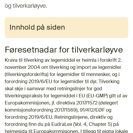
òg tilverkarløyve.
Innhold på siden
Føresetnadar for tilverkarløyve
Krava til tilverking av legemiddel er heimla i forskrift 2.
november 2004 om tilverking og import av legemidler
(tilverkingsforskrifta) for legemi
dler til mennesker, og i
forordning 2019/6/EU for legemidler til dyr
. Tilverking
skal skje i samsvar med retningslinjer for god
tilverkingspraksis for legemiddel i EU (EU-GMP) gitt ut av
Europakommisjonen, jf. direktiva 2017/1572 (delegert
kommisjonsforordning 2017/1569), 91/412/EØF og
forordning 2019/6/EU. Retningslinjene, direktiv og
forordning finn du på EudraLex (Vol. 4, Chapter 5) på
heimesida til Europakommisjonen. I tillegg til eigna lokale