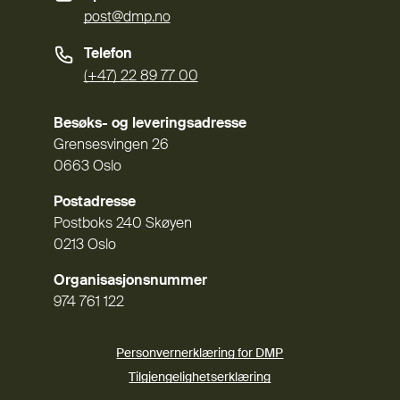
post@dmp.no
Telefon
(+47) 22 89 77 00
Besøks- og leveringsadresse
Grensesvingen 26
0663 Oslo
Postadresse
Postboks 240 Skøyen
0213 Oslo
Organisasjonsnummer
974 761 122
Personvernerklæring for DMP
Tilgjengelighetserklæring
(Ekstern lenke)