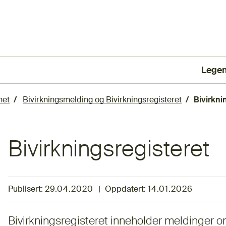
Lege
(Ekst
het
Bivirkningsmelding og Bivirkningsregisteret
Bivirkni
Bivirkningsregisteret
Publisert:
29.04.2020
|
Oppdatert:
14.01.2026
Bivirkningsregisteret inneholder meldinger o