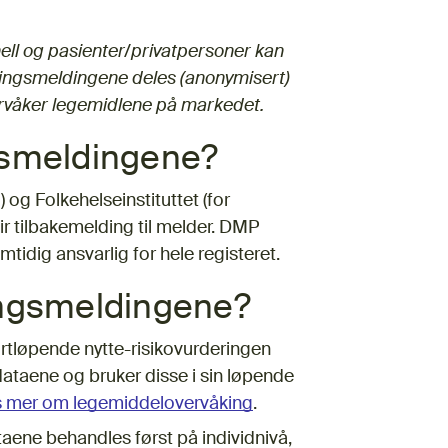
ell og pasienter/privatpersoner kan
rkningsmeldingene deles (anonymisert)
våker legemidlene på markedet.
gsmeldingene?
og Folkehelseinstituttet (for
ir tilbakemelding til melder. DMP
tidig ansvarlig for hele registeret.
ingsmeldingene?
ortløpende nytte-risikovurderingen
dataene og bruker disse i sin løpende
s mer om legemiddelovervåking
.
taene behandles først på individnivå,