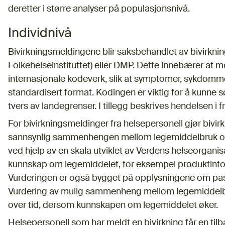
deretter i større analyser på populasjonsnivå.
Individnivå
Bivirkningsmeldingene blir saksbehandlet av bivirkni
Folkehelseinstituttet) eller DMP. Dette innebærer at m
internasjonale kodeverk, slik at symptomer, sykdommer
standardisert format. Kodingen er viktig for å kunne s
tvers av landegrenser. I tillegg beskrives hendelsen i fr
For bivirkningsmeldinger fra helsepersonell gjør bivi
sannsynlig sammenhengen mellom legemiddelbruk og b
ved hjelp av en skala utviklet av Verdens helseorgan
kunnskap om legemiddelet, for eksempel produktinfor
Vurderingen er også bygget på opplysningene om pasi
Vurdering av mulig sammenheng mellom legemiddelbr
over tid, dersom kunnskapen om legemiddelet øker.
Helsepersonell som har meldt en bivirkning får en til