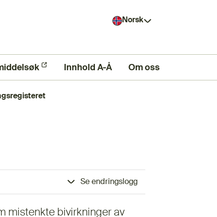
Norsk
middelsøk
ern lenke)
Innhold A-Å
Om oss
ngsregisteret
Se endringslogg
m mistenkte bivirkninger av