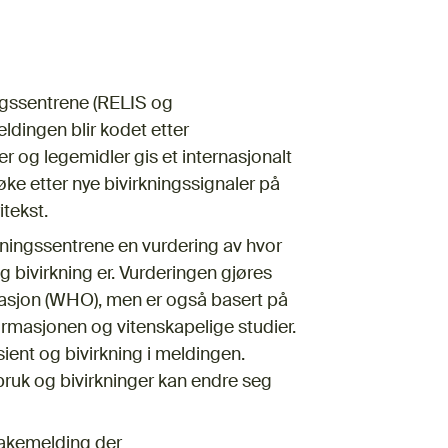
ngssentrene (RELIS og
eldingen blir kodet etter
 og legemidler gis et internasjonalt
øke etter nye bivirkningssignaler på
itekst.
rkningssentrene en vurdering av hvor
ivirkning er. Vurderingen gjøres
isasjon (WHO), men er også basert på
masjonen og vitenskapelige studier.
ent og bivirkning i meldingen.
uk og bivirkninger kan endre seg
bakemelding der