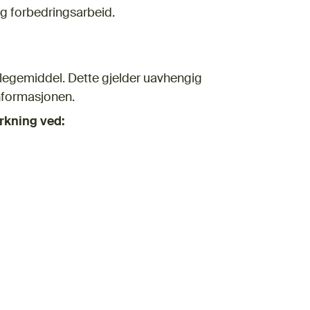
og forbedringsarbeid.
et legemiddel. Dette gjelder uavhengig
nformasjonen.
irkning ved: