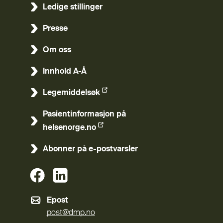
Ledige stillinger
Presse
Om oss
Innhold A-Å
Legemiddelsøk
(Ekstern lenke)
Pasientinformasjon på
(Ekstern lenke)
helsenorge.no
Abonner på e-postvarsler
(Ekstern lenke)
(Ekstern lenke)
Epost
post@dmp.no