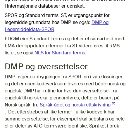
i internasjonale databaser er uønsket.
SPOR og Standard terms, ST, er utgangspunkt for
legemiddelgrunndata hos DMP, s
e også:
DMP og
Legemiddeldata-SPOR
.
EDQM eier Standard Terms og det er et samarbeid med
EMA der oppdaterte termer fra ST videreføres til RMS-
lister, se også
NLS for Standard terms
.
DMP og oversettelser
DMP følger oppbyggingen fra SPOR inn i våre løsninger
og det er noen kodeverk som leveres med både norsk og
engelsk. DMP har rutine for hvordan oversettelser fra
engelsk til norsk skal gjennomføres, dette er basert på
Norsk språk, fra
Språkrådet og norsk rettskrivning
(Ekstern 
.
Det etterstrebes at like termer i ulike kodeverk har
samme oversettelse, for eksempel skal substans og hele
eller deler av ATC-term være identiske. Språket i bruk