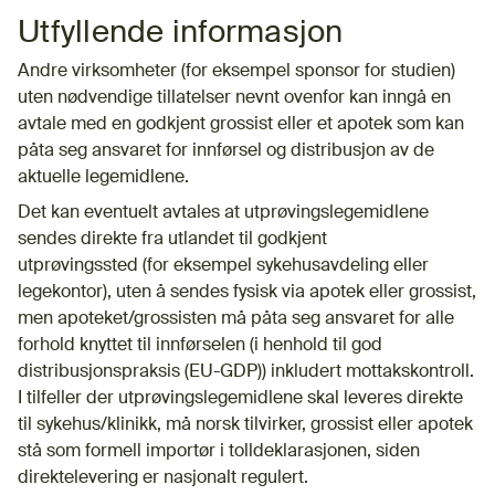
Utfyllende informasjon
Andre virksomheter (for eksempel sponsor for studien)
uten nødvendige tillatelser nevnt ovenfor kan inngå en
avtale med en godkjent grossist eller et apotek som kan
påta seg ansvaret for innførsel og distribusjon av de
aktuelle legemidlene.
Det kan eventuelt avtales at utprøvingslegemidlene
sendes direkte fra utlandet til godkjent
utprøvingssted (for eksempel sykehusavdeling eller
legekontor), uten å sendes fysisk via apotek eller grossist,
men apoteket/grossisten må påta seg ansvaret for alle
forhold knyttet til innførselen (i henhold til god
distribusjonspraksis (EU-GDP)) inkludert mottakskontroll.
I tilfeller der utprøvingslegemidlene skal leveres direkte
til sykehus/klinikk, må norsk tilvirker, grossist eller apotek
stå som formell importør i tolldeklarasjonen, siden
direktelevering er nasjonalt regulert.