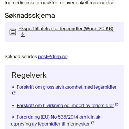
for medisinske produkter for hver enkelt forsendelse.
Søknadsskjema
Eksporttillatelse for legemidler (Word, 30 KB)
(nedlastbar fil)
Søknad sendes
post@dmp.no
.
Regelverk
Forskrift om grossistvirksomhet med legemidler
(Ekste
Forskrift om tilvirkning og import av legemidler
(Ekster
Forordning (EU) No 536/2014 om klinisk
utprøving av legemidler til mennesker
(Ekstern lenke)