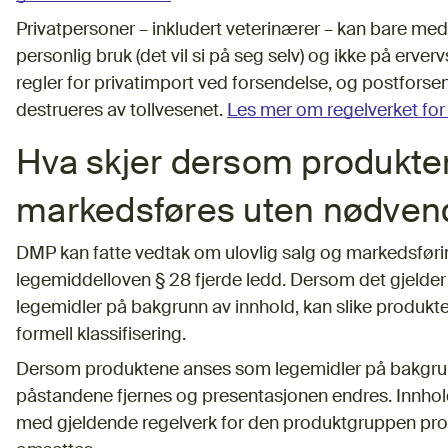
Privatpersoner – inkludert veterinærer – kan bare medb
personlig bruk (det vil si på seg selv) og ikke på erve
regler for privatimport ved forsendelse, og postforse
destrueres av tollvesenet.
Les mer om regelverket for
Hva skjer dersom produkter
markedsføres uten nødvendi
DMP kan fatte vedtak om ulovlig salg og markedsførin
legemiddelloven § 28 fjerde ledd. Dersom det gjeld
legemidler på bakgrunn av innhold, kan slike produkter
formell klassifisering.
Dersom produktene anses som legemidler på bakgrun
påstandene fjernes og presentasjonen endres. Innhol
med gjeldende regelverk for den produktgruppen produ