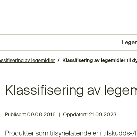
Lege
(Ekst
assifisering av legemidler
Klassifisering av legemidler til d
Klassifisering av legemi
Publisert:
09.08.2016
|
Oppdatert:
21.09.2023
Produkter som tilsynelatende er i tilskudds-/