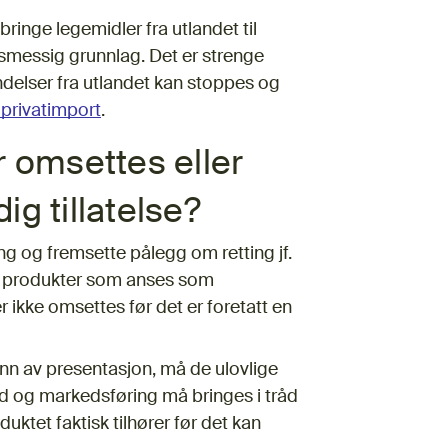
ringe legemidler fra utlandet til
rvsmessig grunnlag. Det er strenge
ndelser fra utlandet kan stoppes og
 privatimport
.
 omsettes eller
g tillatelse?
g og fremsette pålegg om retting jf.
er produkter som anses som
 ikke omsettes før det er foretatt en
n av presentasjon, må de ulovlige
d og markedsføring må bringes i tråd
ktet faktisk tilhører før det kan