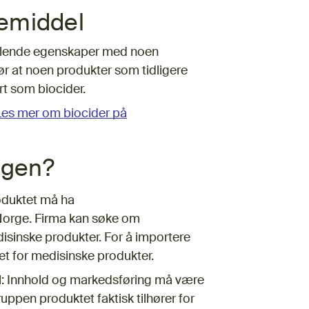
emiddel
llende egenskaper med noen
ør at noen produkter som tidligere
ert som biocider.
Les mer om biocider på
ngen?
oduktet må ha
 Norge. Firma kan søke om
disinske produkter. For å importere
tet for medisinske produkter.
el: Innhold og markedsføring må være
uppen produktet faktisk tilhører for