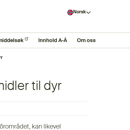
Norsk
middelsøk
ern lenke)
Innhold A-Å
Om oss
yr
dler til dyr
fôrområdet, kan likevel