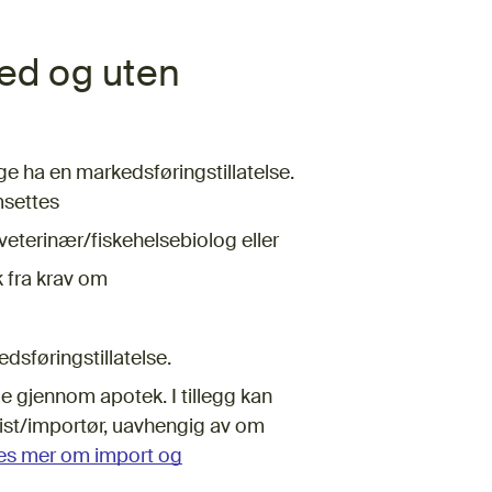
ed og uten
e ha en markedsføringstillatelse.
msettes
veterinær/fiskehelsebiolog eller
k fra krav om
edsføringstillatelse.
e gjennom apotek. I tillegg kan
sist/importør, uavhengig av om
es mer om import og