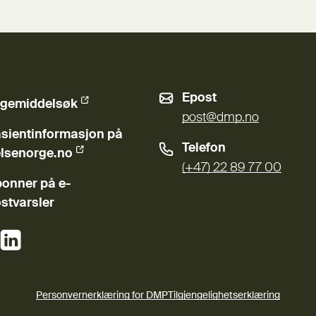
Epost
gemiddelsøk
ern lenke)
post@dmp.no
sientinformasjon på
Telefon
ern lenke)
lsenorge.no
(+47) 22 89 77 00
onner på e-
stvarsler
(Ekstern lenke)
(Ekstern lenke)
Personvernerklæring for DMP
Tilgjengelighetserklæring
(Ekstern lenke)