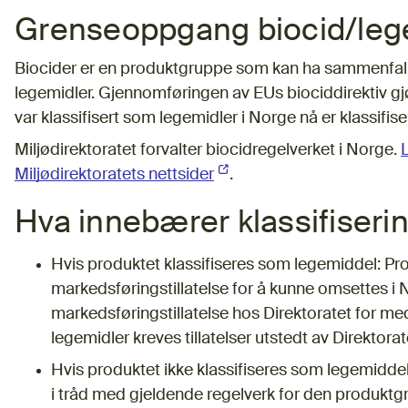
Grenseoppgang biocid/leg
Biocider er en produktgruppe som kan ha sammenfa
legemidler. Gjennomføringen av EUs biociddirektiv gj
var klassifisert som legemidler i Norge nå er klassifis
Miljødirektoratet forvalter biocidregelverket i Norge.
Miljødirektoratets nettsider
(Ekstern lenke)
.
Hva innebærer klassifiseri
Hvis produktet klassifiseres som legemiddel: Pr
markedsføringstillatelse for å kunne omsettes i
markedsføringstillatelse hos Direktoratet for me
legemidler kreves tillatelser utstedt av Direktora
Hvis produktet ikke klassifiseres som legemidd
i tråd med gjeldende regelverk for den produktgr