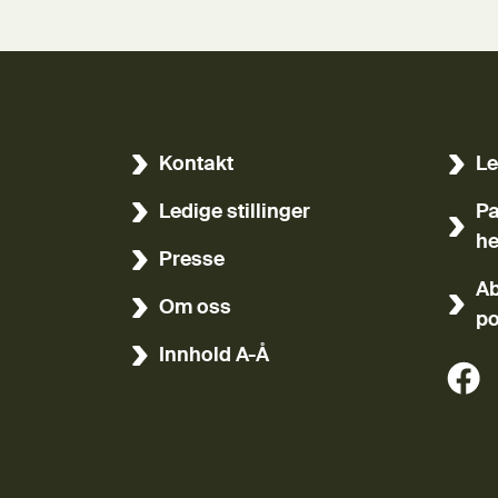
Kontakt
Le
(Ekst
Ledige stillinger
Pa
(Ekst
he
Presse
Ab
Om oss
po
Innhold A-Å