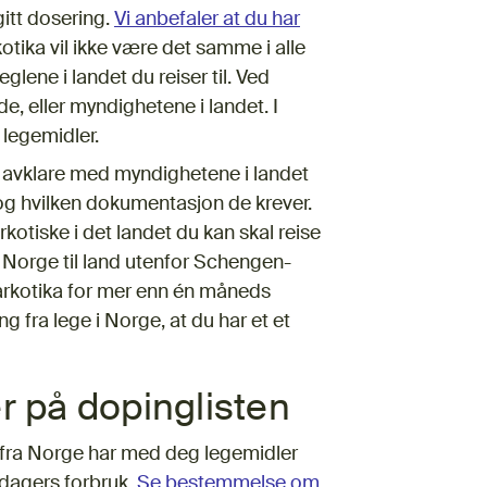
itt dosering.
Vi anbefaler at du har
tika vil ikke være det samme i alle
glene i landet du reiser til. Ved
 eller myndighetene i landet. I
 legemidler.
avklare med myndighetene i landet
, og hvilken dokumentasjon de krever.
kotiske i det landet du kan skal reise
a Norge til land utenfor Schengen-
rkotika for mer enn én måneds
fra lege i Norge, at du har et et
r på dopinglisten
e fra Norge har med deg legemidler
dagers forbruk.
Se bestemmelse om