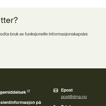
tter?
odta bruk av funksjonelle informasjonskapsler.
Epost
gemiddelsøk
ern lenke)
post@dmp.no
sientinformasjon på