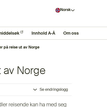
Norsk
middelsøk
ern lenke)
Innhold A-Å
Om oss
r på reise ut av Norge
t av Norge
Se endringslogg
dler reisende kan ha med seg