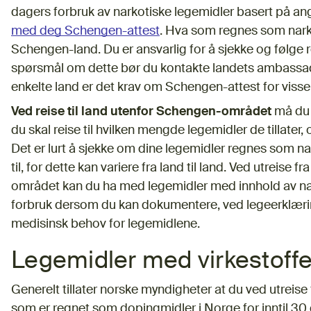
dagers forbruk av narkotiske legemidler basert på ang
med deg Schengen-attest
. Hva som regnes som narko
Schengen-land. Du er ansvarlig for å sjekke og følge re
spørsmål om dette bør du kontakte landets ambassade,
enkelte land er det krav om Schengen-attest for visse
Ved reise til land utenfor Schengen-området
må du 
du skal reise til hvilken mengde legemidler de tillater
Det er lurt å sjekke om dine legemidler regnes som nar
til, for dette kan variere fra land til land.
Ved utreise fr
området kan du ha med legemidler med innhold av na
forbruk dersom du kan dokumentere, ved legeerklæring 
medisinsk behov for legemidlene.
Legemidler med virkestoffe
Generelt tillater norske myndigheter at du ved utreis
som er regnet som dopingmidler i Norge for inntil 30 