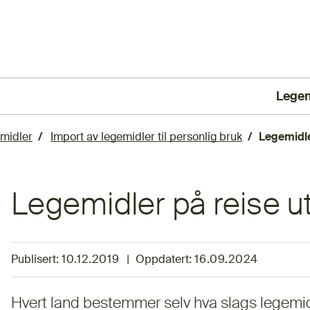
Lege
(Ekst
emidler
Import av legemidler til personlig bruk
Legemidle
Legemidler på reise u
Publisert:
10.12.2019
|
Oppdatert:
16.09.2024
Hvert land bestemmer selv hva slags legemi