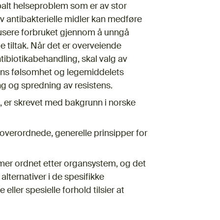
balt helseproblem som er av stor
v antibakterielle midler kan medføre
edusere forbruket gjennom å unngå
 tiltak. Når det er overveiende
tibiotikabehandling, skal valg av
iens følsomhet og legemiddelets
ng og spredning av resistens.
 er skrevet med bakgrunn i norske
r overordnede, generelle prinsipper for
mer ordnet etter organsystem, og det
alternativer i de spesifikke
ller spesielle forhold tilsier at