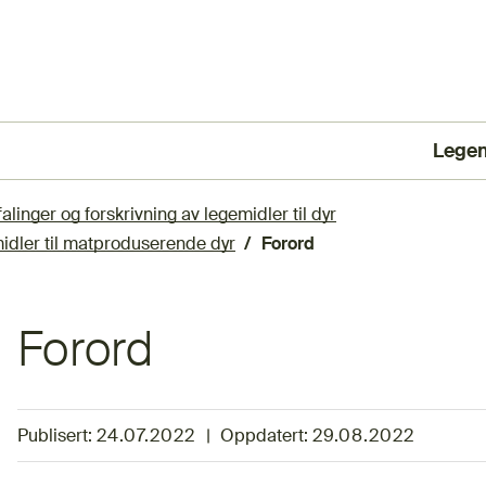
Lege
(Ekst
linger og forskrivning av legemidler til dyr
midler til matproduserende dyr
Forord
Forord
Publisert:
24.07.2022
|
Oppdatert:
29.08.2022