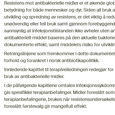
Resistens mot antibakterielle midler er et økende glo
betydning for både mennesker og dyr. Siden all bruk a
utvikling og spredning av resistens, er det viktig å r
unødvendig eller feil bruk samt gjennom forebyggende
sannsynlig at infeksjonstilstanden ikke avheler uten an
antibakterielt middel baseres på den aktuelle bakter
dokumenterte effekt, samt middelets risiko for utvikli
Retningslinjene som fremkommer i dette dokumentet,
forhold og forankret i norsk antibiotikapolitikk.
Innledende kapittel til terapiveiledningen redegjør fo
bruk av antibakterielle midler.
I de påfølgende kapitlene omtales infeksjonssykdom
gis spesifikke terapianbefalinger. Midler foreslått som 
terapianbefalingene, brukes når resistensundersøkelse e
foreslått førstevalg gir mangelfull effekt.