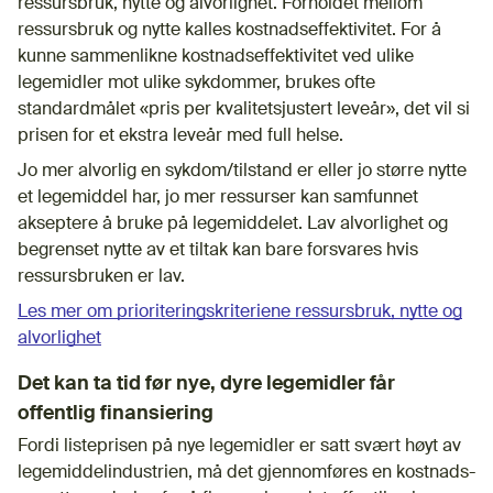
ressursbruk, nytte og alvorlighet. Forholdet mellom
ressursbruk og nytte kalles kostnadseffektivitet. For å
kunne sammenlikne kostnadseffektivitet ved ulike
legemidler mot ulike sykdommer, brukes ofte
standardmålet «pris per kvalitetsjustert leveår», det vil si
prisen for et ekstra leveår med full helse.
Jo mer alvorlig en sykdom/tilstand er eller jo større nytte
et legemiddel har, jo mer ressurser kan samfunnet
akseptere å bruke på legemiddelet. Lav alvorlighet og
begrenset nytte av et tiltak kan bare forsvares hvis
ressursbruken er lav.
Les mer om prioriteringskriteriene ressursbruk, nytte og
alvorlighet
Det kan ta tid før nye, dyre legemidler får
offentlig finansiering
Fordi listeprisen på nye legemidler er satt svært høyt av
legemiddelindustrien, må det gjennomføres en kostnads-