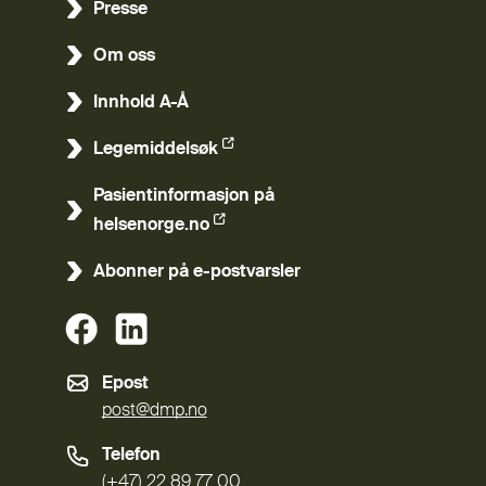
Presse
Om oss
Innhold A-Å
Legemiddelsøk
(Ekstern lenke)
Pasientinformasjon på
(Ekstern lenke)
helsenorge.no
Abonner på e-postvarsler
(Ekstern lenke)
(Ekstern lenke)
Epost
post@dmp.no
Telefon
(+47) 22 89 77 00