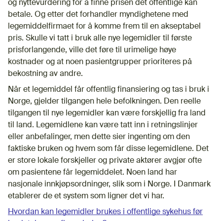
og nyttevurdering for å finne prisen det offentlige kan
betale. Og etter det forhandler myndighetene med
legemiddelfirmaet for å komme frem til en akseptabel
pris. Skulle vi tatt i bruk alle nye legemidler til første
prisforlangende, ville det føre til urimelige høye
kostnader og at noen pasientgrupper prioriteres på
bekostning av andre.
Når et legemiddel får offentlig finansiering og tas i bruk i
Norge, gjelder tilgangen hele befolkningen. Den reelle
tilgangen til nye legemidler kan være forskjellig fra land
til land. Legemidlene kan være tatt inn i retningslinjer
eller anbefalinger, men dette sier ingenting om den
faktiske bruken og hvem som får disse legemidlene. Det
er store lokale forskjeller og private aktører avgjør ofte
om pasientene får legemiddelet. Noen land har
nasjonale innkjøpsordninger, slik som i Norge. I Danmark
etablerer de et system som ligner det vi har.
Hvordan kan legemidler brukes i offentlige sykehus før