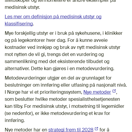
stetoskoper og termometere er andre eksempler på
medisinsk utstyr.
Les mer om definisjon på medisinsk utstyr og
klassifisering
.
Mye forskjellig utstyr er i bruk på sykehusene, i klinikker
og på legekontorer hver dag. For å kunne avveie
kostnader ved innkjøp og bruk av nytt medisinsk utstyr
mot nytten de vil gi, trengs det en vurdering og
sammenlikning med det eksisterende tilbudet og
alternativer. Dette kan gjøres i en metodevurdering.
Metodevurderinger utgjør en del av grunnlaget for
beslutninger om innføring eller utfasing på nasjonalt nivå.
I Norge har vi et prioriteringssystem,
Nye metoder
(Ekstern l
,
som beslutter hvilke metoder spesialisthelsetjenesten
kan tilby. For medisinsk utstyr, i motsetning til legemidler
(se nedenfor), er ikke metodevurdering et krav for
innføring.
Nye metoder har en
strategi frem til 2028
(Ekstern lenke)
for å