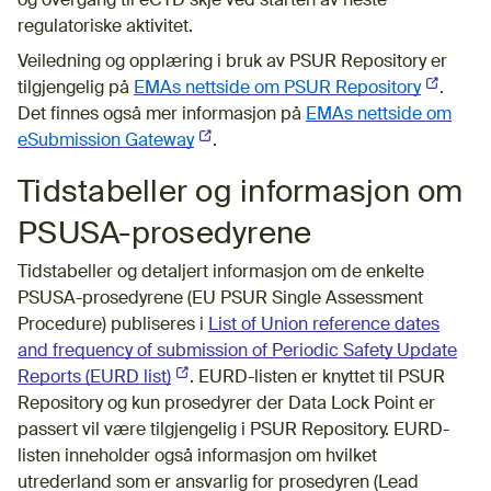
og overgang til eCTD skje ved starten av neste
regulatoriske aktivitet.
Veiledning og opplæring i bruk av PSUR Repository er
tilgjengelig på
EMAs nettside om PSUR Repository
(Ekstern 
.
Det finnes også mer informasjon på
EMAs nettside om
eSubmission Gateway
(Ekstern lenke)
.
Tidstabeller og informasjon om
PSUSA-prosedyrene
Tidstabeller og detaljert informasjon om de enkelte
PSUSA-prosedyrene (EU PSUR Single Assessment
Procedure) publiseres i
List of Union reference dates
and frequency of submission of Periodic Safety Update
Reports (EURD list)
(Ekstern lenke)
. EURD-listen er knyttet til PSUR
Repository og kun prosedyrer der Data Lock Point er
passert vil være tilgjengelig i PSUR Repository. EURD-
listen inneholder også informasjon om hvilket
utrederland som er ansvarlig for prosedyren (Lead