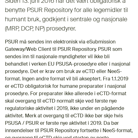
Siden 13. juni 2016 har det vært obligatorisk å
benytte PSUR Repository for alle legemidler til
humant bruk, godkjent i sentrale og nasjonale
(MRP, DCP, NP) prosedyrer.
PSUR må sendes inn elektronisk via eSubmission
Gateway/Web Client til PSUR Repository. PSUR som
sendes inn til nasjonale myndigheter vil ikke bli
behandlet i verken EU PSUSA-prosedyre eller i nasjonal
prosedyre. Det er krav om bruk av eCTD eller NeeS-
format. Ingen andre format vil bli akseptert. Fra 1.1.2019
er eCTD obligatorisk for humane preparater i nasjonal
prosedyre. For preparater ikke allerede i eCTD-format
skal overgang til eCTD normalt skje ved første nye
regulatoriske aktivitet i 2019, ikke under en pågående
aktivitet. Merk at overgang til eCTD ikke bør skje hvis
PSUSA / PSUR er første nye aktivitet i 2019. Da bør
innsendelser til PSUR Repository fortsette i NeeS-format,