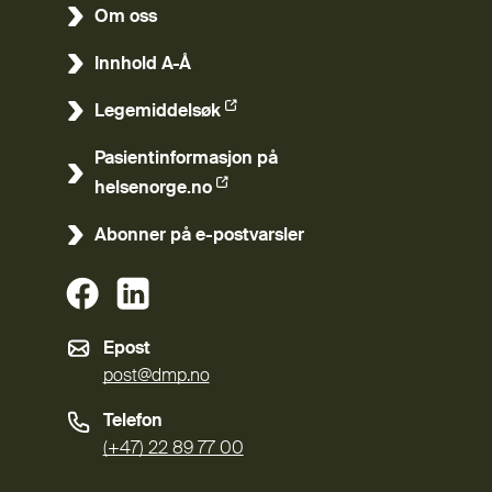
Om oss
Innhold A-Å
Legemiddelsøk
(Ekstern lenke)
Pasientinformasjon på
(Ekstern lenke)
helsenorge.no
Abonner på e-postvarsler
(Ekstern lenke)
(Ekstern lenke)
Epost
post@dmp.no
Telefon
(+47) 22 89 77 00