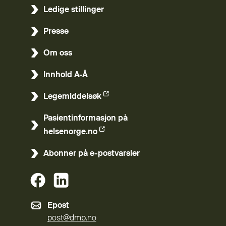
Ledige stillinger
Presse
Om oss
Innhold A-Å
Legemiddelsøk
(Ekstern lenke)
Pasientinformasjon på
(Ekstern lenke)
helsenorge.no
Abonner på e-postvarsler
(Ekstern lenke)
(Ekstern lenke)
Epost
post@dmp.no