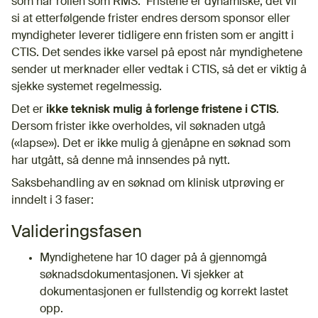
som har rollen som RMS. Fristene er dynamiske, det vil
si at etterfølgende frister endres dersom sponsor eller
myndigheter leverer tidligere enn fristen som er angitt i
CTIS. Det sendes ikke varsel på epost når myndighetene
sender ut merknader eller vedtak i CTIS, så det er viktig å
sjekke systemet regelmessig.
Det er
ikke teknisk mulig å forlenge fristene i CTIS
.
Dersom frister ikke overholdes, vil søknaden utgå
(«lapse»). Det er ikke mulig å gjenåpne en søknad som
har utgått, så denne må innsendes på nytt.
Saksbehandling av en søknad om klinisk utprøving er
inndelt i 3 faser:
Valideringsfasen
Myndighetene har 10 dager på å gjennomgå
søknadsdokumentasjonen. Vi sjekker at
dokumentasjonen er fullstendig og korrekt lastet
opp.