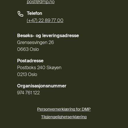
post@dmp.no
Telefon
(+47) 22 89 77 00
Besøks- og leveringsadresse
Grensesvingen 26
0663 Oslo
Postadresse
Postboks 240 Skøyen
0213 Oslo
Organisasjonsnummer
974 761 122
Personvernerklæring for DMP
Tilgjengelighetserklæring
(Ekstern lenke)