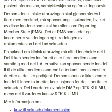
som er tilpasset hvert enkelt medlemsland, blant annet
pasientinformasjon, samtykkeskjema og forsikringsbevis.
Dersom den kliniske utprøvingen skal gjennomføres i
flere medlemsland, må sponsor angi i søknaden, hvilket
av disse landene som skal ha rollen som Reporting
Member State (RMS). Det er RMS som leder og
koordinerer valideringen og utredningen av
dokumentasjon i del I av søknaden.
En søknad om klinisk utprøving må alltid inneholde del I.
Del II kan sendes inn for ett eller flere medlemsland
samtidig med del I. Alternativt kan sponsor sende inn del
II til de ulike medlemslandene i etterkant, men senest to
år etter at del I er godkjent. Dersom sponsor ikke sender
inn del II innen to år etter konklusjonen for del I, bortfaller
søknaden. Del I vurderes av både DMP og REK KULMU,
mens del II vurderes kun av REK KULMU.
Mer informasjon om:
krav til søknadsdokumentasjon