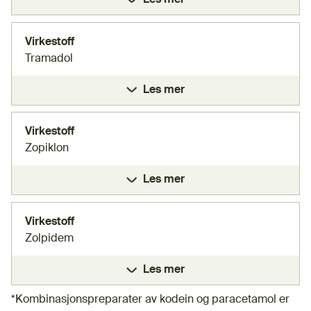
Les mer
Virkestoff
Tramadol
Les mer
Virkestoff
Zopiklon
Les mer
Virkestoff
Zolpidem
Les mer
*Kombinasjonspreparater av kodein og paracetamol er