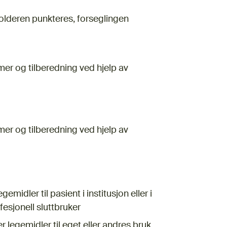
olderen punkteres, forseglingen
er og tilberedning ved hjelp av
er og tilberedning ved hjelp av
midler til pasient i institusjon eller i
esjonell sluttbruker
 legemidler til eget eller andres bruk