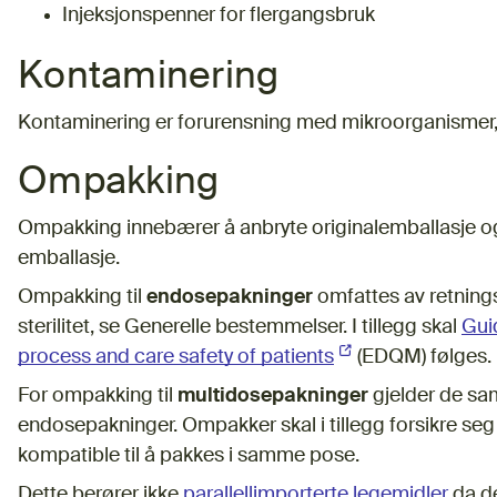
Injeksjonspenner for flergangsbruk
Kontaminering
Kontaminering er forurensning med mikroorganismer, pa
Ompakking
Ompakking innebærer å anbryte originalemballasje og 
emballasje.
Ompakking til
endosepakninger
omfattes av retnings
sterilitet, se Generelle bestemmelser. I tillegg skal
Gui
process and care safety of patients
(Ekstern lenke)
(EDQM) følges.
For ompakking til
multidosepakninger
gjelder de sa
endosepakninger. Ompakker skal i tillegg forsikre seg
kompatible til å pakkes i samme pose.
Dette berører ikke
parallellimporterte legemidler
da d