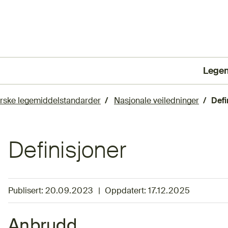
Lege
(Ekst
rske legemiddelstandarder
Nasjonale veiledninger
Defi
Definisjoner
Publisert:
20.09.2023
|
Oppdatert:
17.12.2025
Anbrudd