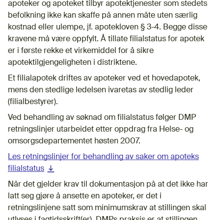
apoteker og apoteket tilbyr apotektjenester som stedets
befolkning ikke kan skaffe på annen måte uten særlig
kostnad eller ulempe, jf. apotekloven § 3-4. Begge disse
kravene må være oppfylt. Å tillate filialstatus for apotek
er i første rekke et virkemiddel for å sikre
apotektilgjengeligheten i distriktene.
Et filialapotek driftes av apoteker ved et hovedapotek,
mens den stedlige ledelsen ivaretas av stedlig leder
(filialbestyrer).
Ved behandling av søknad om filialstatus følger DMP
retningslinjer utarbeidet etter oppdrag fra Helse- og
omsorgsdepartementet høsten 2007.
Les retningslinjer for behandling av saker om apoteks
filialstatus
(nedlastbar fil)
Når det gjelder krav til dokumentasjon på at det ikke har
latt seg gjøre å ansette en apoteker, er det i
retningslinjene satt som minimumskrav at stillingen skal
utlyses i fagtidsskrift(er). DMPs praksis er at stillingen