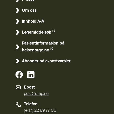
Om oss
Innhold A-Å
Legemiddelsøk
(Ekstern lenke)
Pasientinformasjon på
(Ekstern lenke)
helsenorge.no
Abonner på e-postvarsler
(Ekstern lenke)
(Ekstern lenke)
Epost
post@dmp.no
Telefon
(+47) 22 89 77 00