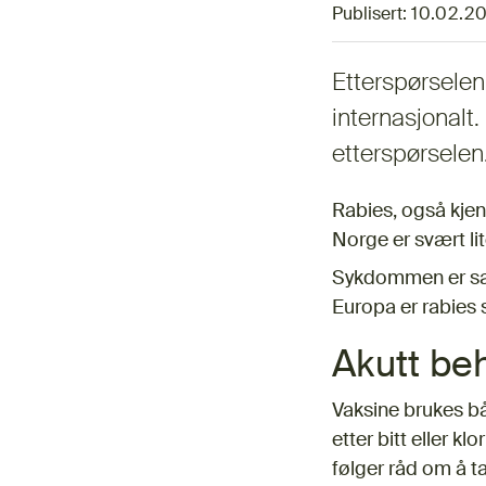
Publisert:
10.02.2
Etterspørselen 
internasjonalt.
etterspørselen.
Rabies, også kjen
Norge er svært li
Sykdommen er særl
Europa er rabies 
Akutt beh
Vaksine brukes b
etter bitt eller kl
følger råd om å ta