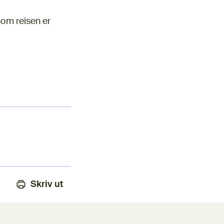
om reisen er
tern lenke)
Skriv ut