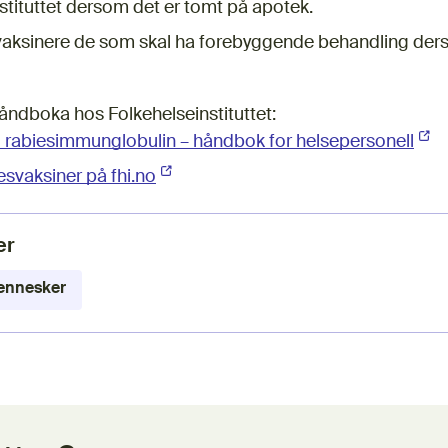
stituttet dersom det er tomt på apotek.
vaksinere de som skal ha forebyggende behandling ders
åndboka hos Folkehelseinstituttet:
 rabiesimmunglobulin – håndbok for helsepersonell
(Eks
esvaksiner på fhi.no
(Ekstern lenke)
er
mennesker