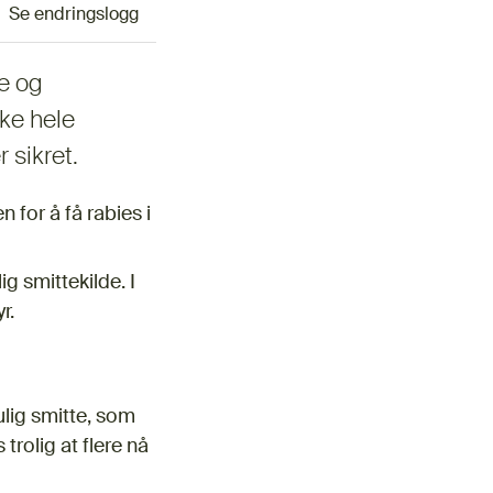
Se endringslogg
ge og
kke hele
 sikret.
for å få rabies i
g smittekilde. I
yr.
lig smitte, som
 trolig at flere nå