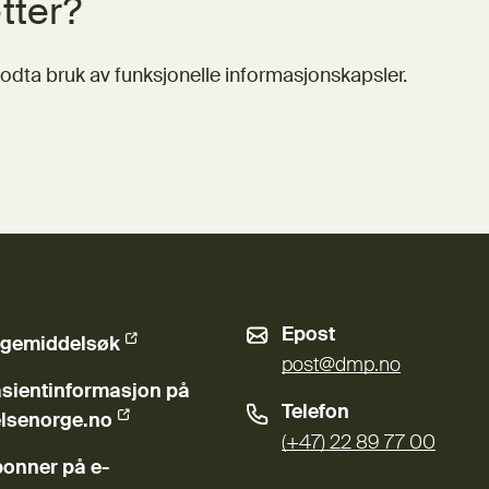
tter?
odta bruk av funksjonelle informasjonskapsler.
Epost
gemiddelsøk
ern lenke)
post@dmp.no
sientinformasjon på
Telefon
ern lenke)
lsenorge.no
(+47) 22 89 77 00
onner på e-