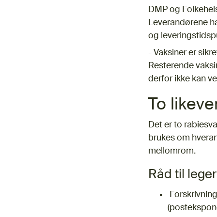
DMP og Folkehelse
Leverandørene har 
og leveringstidsp
- Vaksiner er sikr
Resterende vaksin
derfor ikke kan v
To likeve
Det er to rabiesv
brukes om hveran
mellomrom.
Råd til leger
Forskrivning
(posteksponer