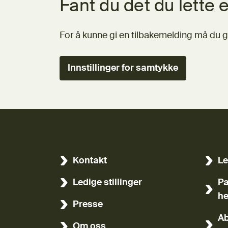
Fant du det du lette e
For å kunne gi en tilbakemelding må du g
Innstillinger for samtykke
Kontakt
Le
(Ekst
Ledige stillinger
Pa
(Ekst
he
Presse
Ab
Om oss