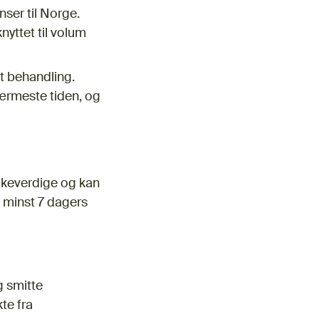
ser til Norge.
nyttet til volum
tt behandling.
nærmeste tiden, og
likeverdige og kan
 minst 7 dagers
g smitte
te fra