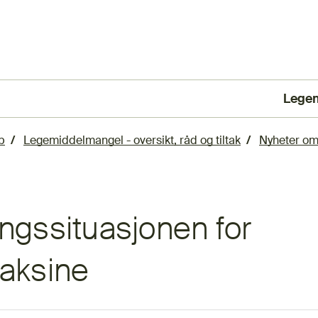
Lege
(Ekst
p
Legemiddelmangel - oversikt, råd og tiltak
Nyheter om
ngssituasjonen for
vaksine