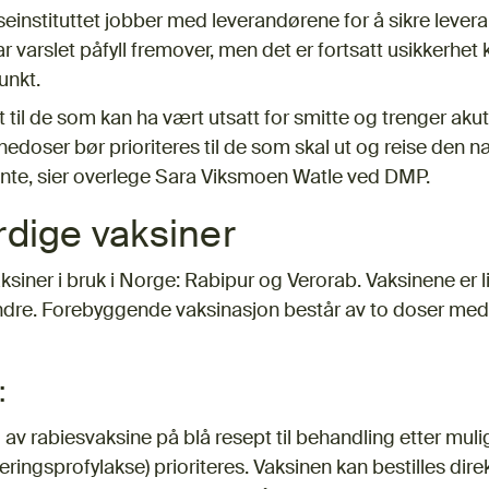
instituttet jobber med leverandørene for å sikre leveran
varslet påfyll fremover, men det er fortsatt usikkerhet k
unkt.
et til de som kan ha vært utsatt for smitte og trenger aku
edoser bør prioriteres til de som skal ut og reise den 
ente, sier overlege Sara Viksmoen Watle ved DMP.
rdige vaksiner
aksiner i bruk i Norge: Rabipur og Verorab. Vaksinene er 
dre. Forebyggende vaksinasjon består av to doser med
:
 av rabiesvaksine på blå resept til behandling etter muli
ingsprofylakse) prioriteres. Vaksinen kan bestilles direk