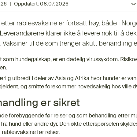
026
|
Oppdatert:
08.07.2026
etter rabiesvaksine er fortsatt høy, både i Nor
 Leverandørene klarer ikke å levere nok til å de
 Vaksiner til de som trenger akutt behandling er
t som hundegalskap, er en dødelig virussykdom. Risikoen 
ten.
ig utbredt i deler av Asia og Afrika hvor hunder er vanli
sjeldent, og smitte forekommer hovedsakelig hos ville d
andling er sikret
åde forebyggende før reiser og som behandling etter mu
or fra hund eller andre dyr. Den økte etterspørselen skyldes
 rabiesvaksine før reiser.