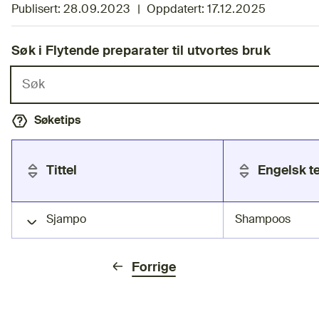
Publisert:
28.09.2023
|
Oppdatert:
17.12.2025
Søk i Flytende preparater til utvortes bruk
Søk i lista
Søketips
Tittel
Engelsk t
Flytende preparater til utvortes bruk
Sjampo
Shampoos
Forrige