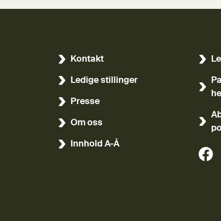
Kontakt
Le
(Ekst
Ledige stillinger
Pa
(Ekst
he
Presse
Ab
Om oss
po
Innhold A-Å