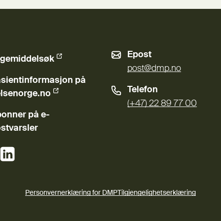
Epost
gemiddelsøk
ern lenke)
post@dmp.no
sientinformasjon på
Telefon
ern lenke)
lsenorge.no
(+47) 22 89 77 00
onner på e-
stvarsler
(Ekstern lenke)
(Ekstern lenke)
Personvernerklæring for DMP
Tilgjengelighetserklæring
(Ekstern lenke)