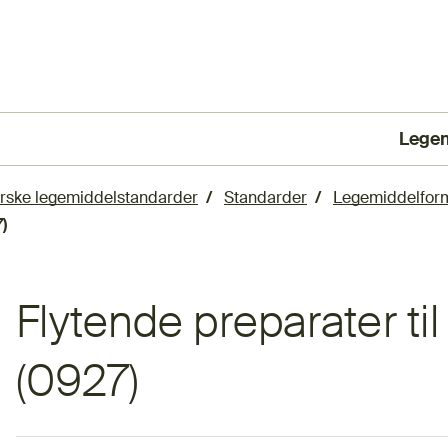
Lege
(Ekst
rske legemiddelstandarder
Standarder
Legemiddelfor
)
Flytende preparater til
(0927)