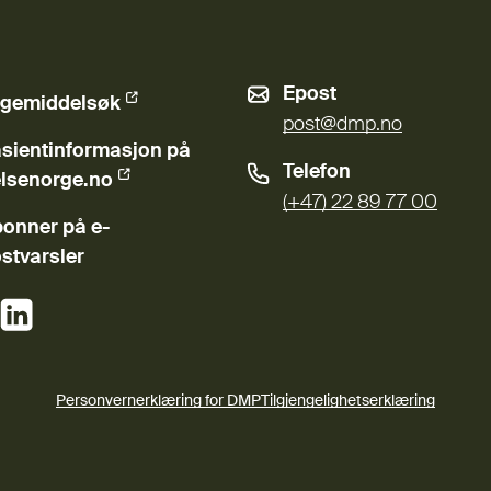
Epost
gemiddelsøk
ern lenke)
post@dmp.no
sientinformasjon på
Telefon
ern lenke)
lsenorge.no
(+47) 22 89 77 00
onner på e-
stvarsler
(Ekstern lenke)
(Ekstern lenke)
Personvernerklæring for DMP
Tilgjengelighetserklæring
(Ekstern lenke)