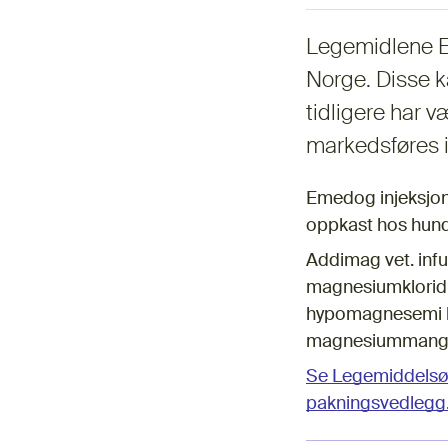
Legemidlene E
Norge. Disse ka
tidligere har v
markedsføres i
Emedog injeksjons
oppkast hos hund
Addimag vet. inf
magnesiumkloridhe
hypomagnesemi le
magnesiummangel
Se Legemiddelsøk
pakningsvedlegg