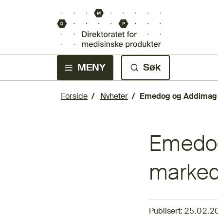
MENY
Søk
Forside
Nyheter
Emedog og Addimag v
Emedog
marked
Publisert:
25.02.2