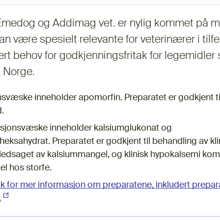
medog og Addimag vet. er nylig kommet på ma
n være spesielt relevante for veterinærer i tilfe
ært behov for godkjenningsfritak for legemidler
 Norge.
væske inneholder apomorfin. Preparatet er godkjent til
.
usjonsvæske inneholder kalsiumglukonat og
ksahydrat. Preparatet er godkjent til behandling av kli
dsaget av kalsiummangel, og klinisk hypokalsemi komp
 hos storfe.
 for mer informasjon om preparatene, inkludert prepa
.
(Ekstern lenke)