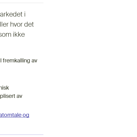
rkedet i
ller hvor det
 som ikke
 fremkalling av
nisk
lisert av
ratomtale og