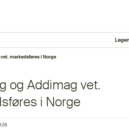
Lege
(Ekst
et. markedsføres i Norge
 og Addimag vet.
sføres i Norge
026