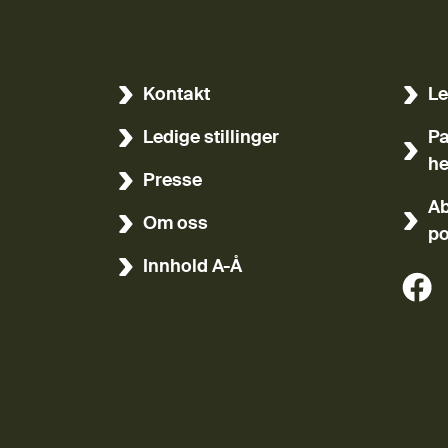
Kontakt
Le
(Ekst
Ledige stillinger
Pa
(Ekst
he
Presse
Ab
Om oss
po
Innhold A-Å