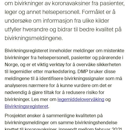
om bivirkninger av koronavaksiner fra pasienter,
leger og annet helsepersonell. Formålet er å
undersøke om informasjon fra ulike kilder
utfyller hverandre og bidrar til bedre kvalitet på
bivirkningsmeldingene.
Bivirkningsregisteret inneholder meldinger om mistenkte
bivirkninger fra helsepersonell, pasienter og pårørende i
Norge, og er et viktig verktøy for å overvåke sikkerheten
til legemidler etter markedsføring. DMP bruker disse
meldingene til å identifisere bivirkningssignaler som må
analyseres nærmere for å kunne vurdere om det er
nødvendig å gjøre tiltak for å redusere risiko for
bivirkninger. Les mer om
legemiddelovervåking
og
Bivirkningsregisteret
.
Prosjektet ønsker å sammenligne kvaliteten på
bivirkningsmeldinger om samme bivirkningshendelse
knyttet til koronavaksiner, innsendt mellom februar 2021