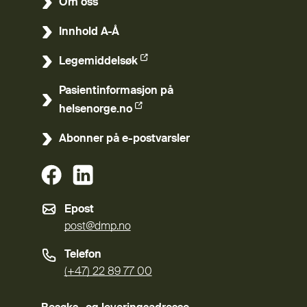
Om oss
Innhold A-Å
Legemiddelsøk
(Ekstern lenke)
Pasientinformasjon på
(Ekstern lenke)
helsenorge.no
Abonner på e-postvarsler
(Ekstern lenke)
(Ekstern lenke)
Epost
post@dmp.no
Telefon
(+47) 22 89 77 00