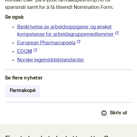
Kontakt DMP på e-post farmakope@dmp.no for
spørsmål samt for å få tilsendt Nomination Form.
Se også:
Beskrivelse av arbeidsoppgaver og ønsket
kompetanse for arbeidsgruppemedlemmer
(Ekstern l
European Pharmacopoeia
(Ekstern lenke)
EDQM
(Ekstern lenke)
Norske legemiddelstandarder
Se flere nyheter
Farmakopé
Skriv ut
Tilbakemeldingsskjema