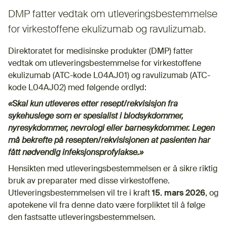
DMP fatter vedtak om utleveringsbestemmelse
for virkestoffene ekulizumab og ravulizumab.
Direktoratet for medisinske produkter (DMP) fatter
vedtak om utleveringsbestemmelse for virkestoffene
ekulizumab (ATC-kode L04AJ01) og ravulizumab (ATC-
kode L04AJ02) med følgende ordlyd:
«Skal kun utleveres etter resept/rekvisisjon fra
sykehuslege som er spesialist i blodsykdommer,
nyresykdommer, nevrologi eller barnesykdommer. Legen
må bekrefte på resepten/rekvisisjonen at pasienten har
fått nødvendig infeksjonsprofylakse.»
Hensikten med utleveringsbestemmelsen er å sikre riktig
bruk av preparater med disse virkestoffene.
Utleveringsbestemmelsen vil tre i kraft
15. mars 2026
, og
apotekene vil fra denne dato være forpliktet til å følge
den fastsatte utleveringsbestemmelsen.