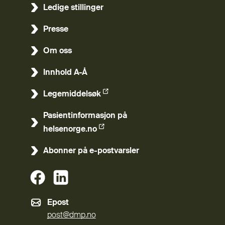
Ledige stillinger
Presse
Om oss
Innhold A-Å
Legemiddelsøk
(Ekstern lenke)
Pasientinformasjon på
(Ekstern lenke)
helsenorge.no
Abonner på e-postvarsler
(Ekstern lenke)
(Ekstern lenke)
Epost
post@dmp.no