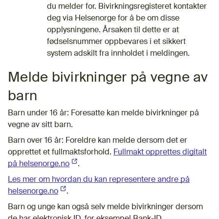
du melder for. Bivirkningsregisteret kontakter
deg via Helsenorge for å be om disse
opplysningene. Årsaken til dette er at
fødselsnummer oppbevares i et sikkert
system adskilt fra innholdet i meldingen.
Melde bivirkninger på vegne av
barn
Barn under 16 år: Foresatte kan melde bivirkninger på
vegne av sitt barn.
Barn over 16 år: Foreldre kan melde dersom det er
opprettet et fullmaktsforhold.
Fullmakt opprettes digitalt
på helsenorge.no
(Ekstern lenke)
.
Les mer om hvordan du kan representere andre på
helsenorge.no
(Ekstern lenke)
.
Barn og unge kan også selv melde bivirkninger dersom
de har elektronisk ID, for eksempel Bank-ID.