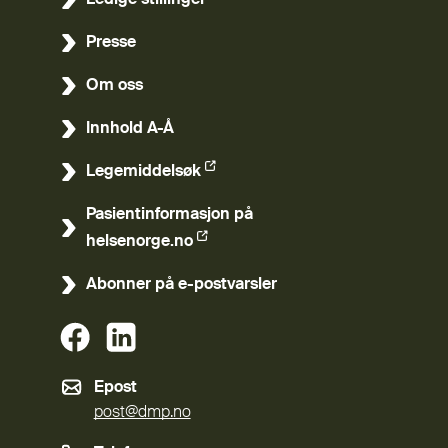
Ledige stillinger
Presse
Om oss
Innhold A-Å
Legemiddelsøk
(Ekstern lenke)
Pasientinformasjon på
(Ekstern lenke)
helsenorge.no
Abonner på e-postvarsler
(Ekstern lenke)
(Ekstern lenke)
Epost
post@dmp.no