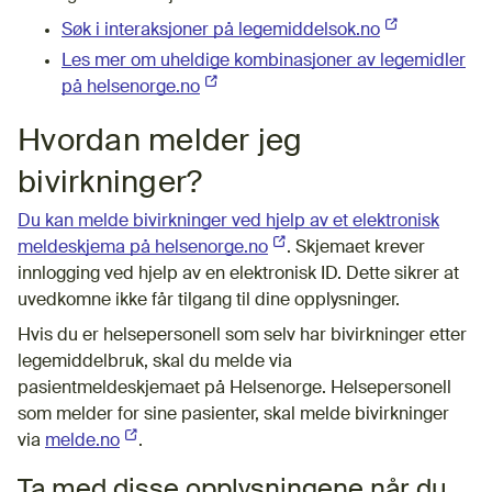
Søk i interaksjoner på legemiddelsok.no
(Ekstern lenke
Les mer om uheldige kombinasjoner av legemidler
på helsenorge.no
(Ekstern lenke)
Hvordan melder jeg
bivirkninger?
Du kan melde bivirkninger ved hjelp av et elektronisk
meldeskjema på helsenorge.no
(Ekstern lenke)
. Skjemaet krever
innlogging ved hjelp av en elektronisk ID. Dette sikrer at
uvedkomne ikke får tilgang til dine opplysninger.
Hvis du er helsepersonell som selv har bivirkninger etter
legemiddelbruk, skal du melde via
pasientmeldeskjemaet på Helsenorge. Helsepersonell
som melder for sine pasienter, skal melde bivirkninger
via
melde.no
(Ekstern lenke)
.
Ta med disse opplysningene når du