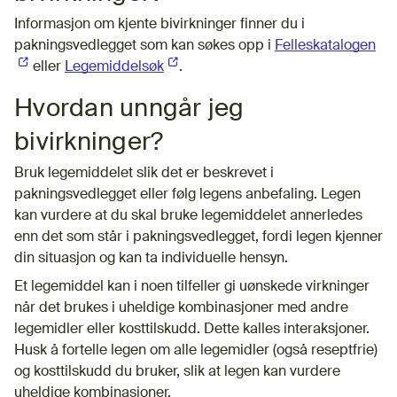
Informasjon om kjente bivirkninger finner du i
pakningsvedlegget som kan søkes opp i
Felleskatalogen
(Ek
eller
Legemiddelsøk
(Ekstern lenke)
.
Hvordan unngår jeg
bivirkninger?
Bruk legemiddelet slik det er beskrevet i
pakningsvedlegget eller følg legens anbefaling. Legen
kan vurdere at du skal bruke legemiddelet annerledes
enn det som står i pakningsvedlegget, fordi legen kjenner
din situasjon og kan ta individuelle hensyn.
Et legemiddel kan i noen tilfeller gi uønskede virkninger
når det brukes i uheldige kombinasjoner med andre
legemidler eller kosttilskudd. Dette kalles interaksjoner.
Husk å fortelle legen om alle legemidler (også reseptfrie)
og kosttilskudd du bruker, slik at legen kan vurdere
uheldige kombinasjoner.