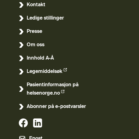
Kontakt
Ledige stillinger
Presse
Om oss
Innhold A-Å
Legemiddelsøk
(Ekstern lenke)
Pasientinformasjon på
(Ekstern lenke)
helsenorge.no
Abonner på e-postvarsler
(Ekstern lenke)
(Ekstern lenke)
Epost