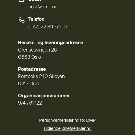
post@dmp.no
Telefon
(+47) 22 89 77 00
Besøks- og leveringsadresse
Grensesvingen 26
0663 Oslo
Postadresse
Postboks 240 Skøyen
0213 Oslo
Organisasjonsnummer
974 761 122
Personvernerklæring for DMP
Tilgjengelighetserklæring
(Ekstern lenke)