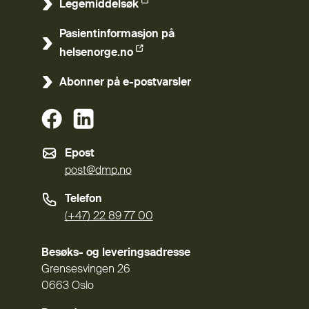
Legemiddelsøk
(Ekstern lenke)
Pasientinformasjon på
(Ekstern lenke)
helsenorge.no
Abonner på e-postvarsler
(Ekstern lenke)
(Ekstern lenke)
Epost
post@dmp.no
Telefon
(+47) 22 89 77 00
Besøks- og leveringsadresse
Grensesvingen 26
0663 Oslo