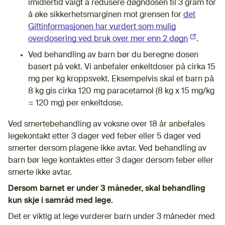
imidlertid valgt å redusere døgndosen til 3 gram for
å øke sikkerhetsmarginen mot grensen for
det
Giftinformasjonen har vurdert som mulig
overdosering ved bruk over mer enn 2 døgn
(Ekstern l
.
Ved behandling av barn bør du beregne dosen
basert på vekt. Vi anbefaler enkeltdoser på cirka 15
mg per kg kroppsvekt. Eksempelvis skal et barn på
8 kg gis cirka 120 mg paracetamol (8 kg x 15 mg/kg
= 120 mg) per enkeltdose.
Ved smertebehandling av voksne over 18 år anbefales
legekontakt etter 3 dager ved feber eller 5 dager ved
smerter dersom plagene ikke avtar. Ved behandling av
barn bør lege kontaktes etter 3 dager dersom feber eller
smerte ikke avtar.
Dersom barnet er under 3 måneder, skal behandling
kun skje i samråd med lege.
Det er viktig at lege vurderer barn under 3 måneder med