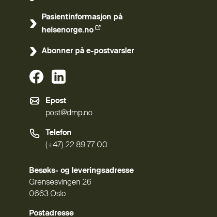
(Ekstern lenke)
Pasientinformasjon på
(Ekstern lenke)
helsenorge.no
Abonner på e-postvarsler
(Ekstern lenke)
(Ekstern lenke)
Epost
post@dmp.no
Telefon
(+47) 22 89 77 00
Besøks- og leveringsadresse
Grensesvingen 26
0663 Oslo
Postadresse