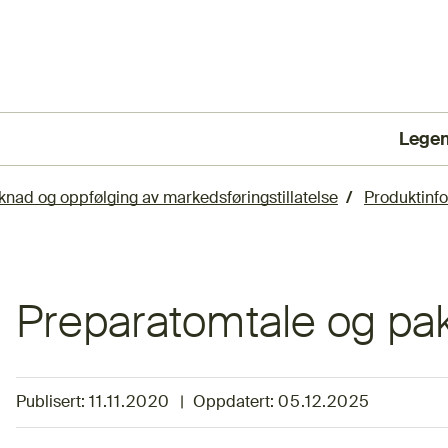
Lege
(Ekst
knad og oppfølging av markedsføringstillatelse
Produktinf
Preparatomtale og pa
Publisert:
11.11.2020
|
Oppdatert:
05.12.2025