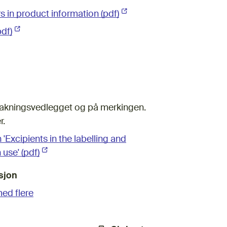
s in product information (pdf)
(Ekstern lenke)
df)
(Ekstern lenke)
rn lenke)
i pakningsvedlegget og på merkingen.
r.
Excipients in the labelling and
use' (pdf)
(Ekstern lenke)
sjon
ed flere