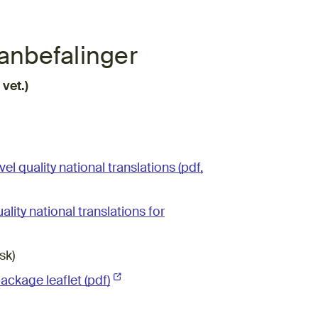
 anbefalinger
vet.)
l quality national translations (pdf,
lity national translations for
sk)
package leaflet (pdf)
(Ekstern lenke)