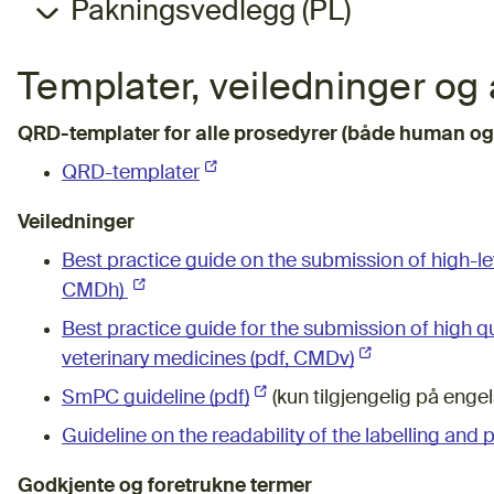
Pakningsvedlegg (PL)
Templater, veiledninger og
QRD-templater for alle prosedyrer (både human og 
QRD-templater
(Ekstern lenke)
Veiledninger
Best practice guide on the submission of high-leve
CMDh)
(Ekstern lenke)
Best practice guide for the submission of high qua
veterinary medicines (pdf, CMDv)
(Ekstern lenke)
SmPC guideline (pdf)
(Ekstern lenke)
(kun tilgjengelig på engel
Guideline on the readability of the labelling and 
Godkjente og foretrukne termer