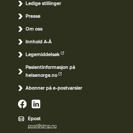
Ledige stillinger
Presse
Om oss
Innhold A-Å
Legemiddelsøk
(Ekstern lenke)
Pasientinformasjon på
(Ekstern lenke)
helsenorge.no
Abonner på e-postvarsler
(Ekstern lenke)
(Ekstern lenke)
Epost
post@dmp.no