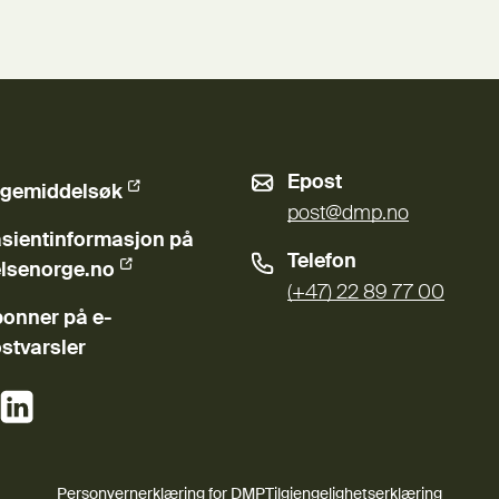
Epost
gemiddelsøk
ern lenke)
post@dmp.no
sientinformasjon på
Telefon
ern lenke)
lsenorge.no
(+47) 22 89 77 00
onner på e-
stvarsler
(Ekstern lenke)
(Ekstern lenke)
Personvernerklæring for DMP
Tilgjengelighetserklæring
(Ekstern lenke)