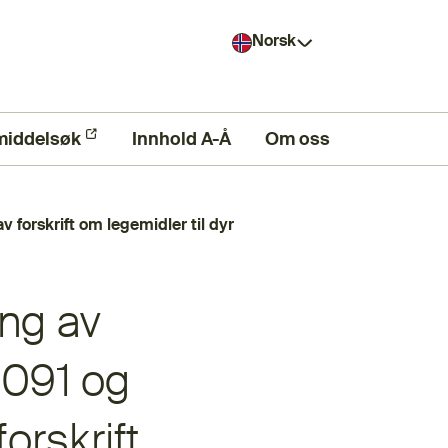
Norsk
middelsøk
ern lenke)
Innhold A-Å
Om oss
 forskrift om legemidler til dyr
ing av
2091 og
orskrift