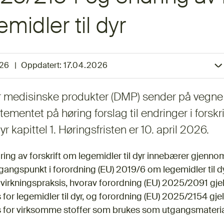
midler til dyr
026
|
Oppdatert:
17.04.2026
or medisinske produkter (DMP) sender på vegne
mentet på høring forslag til endringer i forskr
yr kapittel 1. Høringsfristen er 10. april 2026.
ing av forskrift om legemidler til dyr innebærer gjenno
gangspunkt i forordning (EU) 2019/6 om legemidler til d
virkningspraksis, hvorav forordning (EU) 2025/2091 gje
s for legemidler til dyr, og forordning (EU) 2025/2154 gj
is for virksomme stoffer som brukes som utgangsmateriale