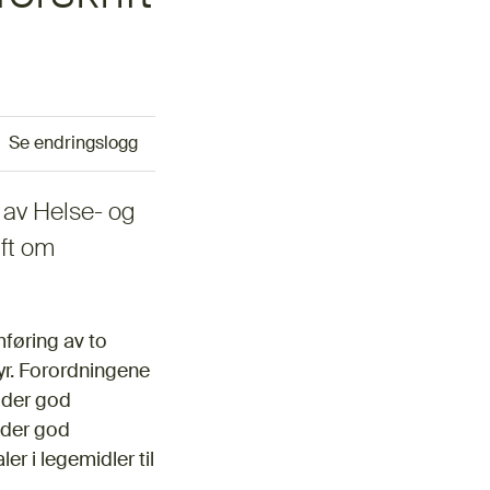
Se endringslogg
 av Helse- og
ift om
mføring av to
yr. Forordningene
lder god
elder god
r i legemidler til