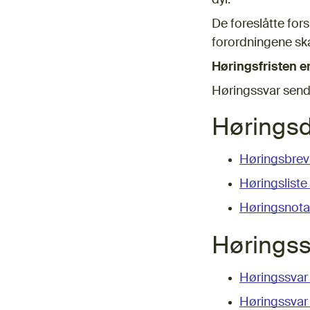
dyr.
De foreslåtte fors
forordningene ska
Høringsfristen er
Høringssvar send
Hørings
Høringsbrev
Høringsliste
Høringsnota
Høringss
Høringssvar 
Høringssvar