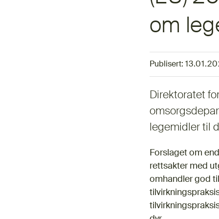
om lege
Publisert:
13.01.2
Direktoratet f
omsorgsdeparte
legemidler til d
Forslaget om endr
rettsakter med ut
omhandler god til
tilvirkningspraksi
tilvirkningspraks