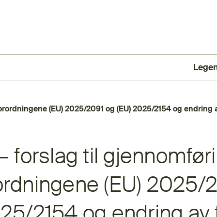
Lege
(Ekst
orordningene (EU) 2025/2091 og (EU) 2025/2154 og endring av
– forslag til gjennomfør
ordningene (EU) 2025/
25/2154 og endring av f