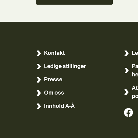
Kontakt
Le
(Ekst
Ledige stillinger
Pa
(Ekst
he
Presse
Ab
Om oss
po
Innhold A-Å