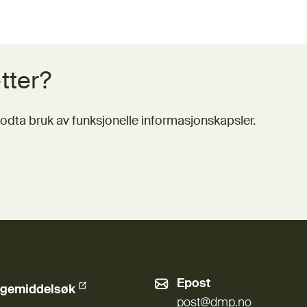
tter?
odta bruk av funksjonelle informasjonskapsler.
Epost
gemiddelsøk
ern lenke)
post@dmp.no