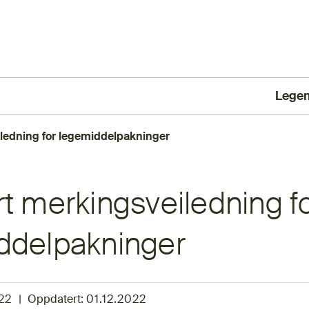
Lege
(Ekst
ledning for legemiddelpakninger
t merkingsveiledning f
ddelpakninger
22
|
Oppdatert:
01.12.2022