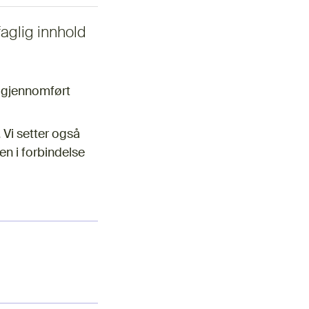
faglig innhold
g gjennomført
 Vi setter også
gen i forbindelse