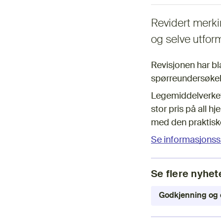
​​Revidert merk
og selve utfor
Revisjonen har bl
spørreundersøkels
Legemiddelverket t
stor pris på all h
med den praktisk
Se informasjonss
Se flere nyhet
Godkjenning og o