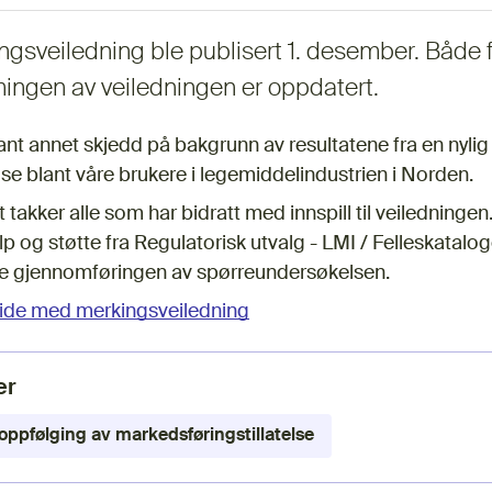
ingsveiledning ble publisert 1. desember. Både 
mingen av veiledningen er oppdatert.
ant annet skjedd på bakgrunn av resultatene fra en nyli
e blant våre brukere i legemiddelindustrien i Norden.
akker alle som har bidratt med innspill til veiledningen.
jelp og støtte fra Regulatorisk utvalg - LMI / Felleskatalo
e gjennomføringen av spørreundersøkelsen.
ide med merkingsveiledning
er
ppfølging av markedsføringstillatelse