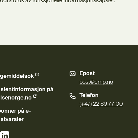
odta bruk av funksjonelle informasjonskapsler.
Epost
gemiddelsøk
ern lenke)
post@dmp.no
sientinformasjon på
Telefon
ern lenke)
lsenorge.no
(+47) 22 89 77 00
onner på e-
stvarsler
(Ekstern lenke)
(Ekstern lenke)