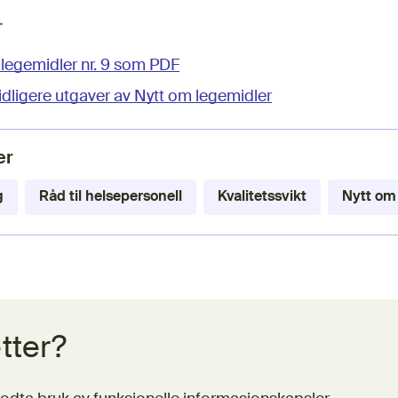
.
 legemidler nr. 9 som PDF
tidligere utgaver av Nytt om legemidler
er
g
Råd til helsepersonell
Kvalitetssvikt
Nytt om
tter?