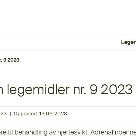
Lege
(Ekst
r. 9 2023
 legemidler nr. 9 2023
023
|
Oppdatert:
13.06.2023
 til behandling av hjertesvikt. Adrenalinpen