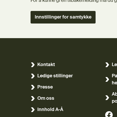
For å kunne gi en tilbakemelding må du g
Innstillinger for samtykke
Kontakt
Le
(Ekst
Ledige stillinger
Pa
(Ekst
he
Presse
Ab
Om oss
po
Innhold A-Å