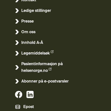
Kontakt
Ledige stillinger
Presse
Om oss
Innhold A-Å
Legemiddelsøk
(Ekstern lenke)
Pasientinformasjon på
(Ekstern lenke)
helsenorge.no
Abonner på e-postvarsler
(Ekstern lenke)
(Ekstern lenke)
Epost