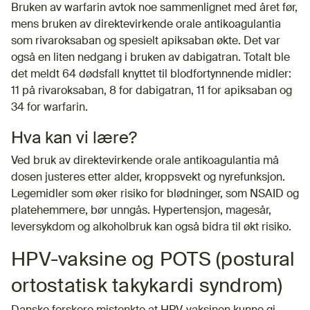
Bruken av warfarin avtok noe sammenlignet med året før,
mens bruken av direktevirkende orale antikoagulantia
som rivaroksaban og spesielt apiksaban økte. Det var
også en liten nedgang i bruken av dabigatran. Totalt ble
det meldt 64 dødsfall knyttet til blodfortynnende midler:
11 på rivaroksaban, 8 for dabigatran, 11 for apiksaban og
34 for warfarin.
Hva kan vi lære?
Ved bruk av direktevirkende orale antikoagulantia må
dosen justeres etter alder, kroppsvekt og nyrefunksjon.
Legemidler som øker risiko for blødninger, som NSAID og
platehemmere, bør unngås. Hypertensjon, magesår,
leversykdom og alkoholbruk kan også bidra til økt risiko.
HPV-vaksine og POTS (postural
ortostatisk takykardi syndrom)