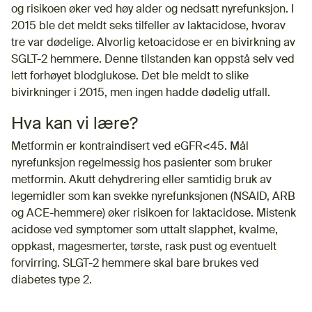
og risikoen øker ved høy alder og nedsatt nyrefunksjon. I
2015 ble det meldt seks tilfeller av laktacidose, hvorav
tre var dødelige. Alvorlig ketoacidose er en bivirkning av
SGLT-2 hemmere. Denne tilstanden kan oppstå selv ved
lett forhøyet blodglukose. Det ble meldt to slike
bivirkninger i 2015, men ingen hadde dødelig utfall.
Hva kan vi lære?
Metformin er kontraindisert ved eGFR<45. Mål
nyrefunksjon regelmessig hos pasienter som bruker
metformin. Akutt dehydrering eller samtidig bruk av
legemidler som kan svekke nyrefunksjonen (NSAID, ARB
og ACE-hemmere) øker risikoen for laktacidose. Mistenk
acidose ved symptomer som uttalt slapphet, kvalme,
oppkast, magesmerter, tørste, rask pust og eventuelt
forvirring. SLGT-2 hemmere skal bare brukes ved
diabetes type 2.