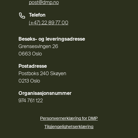
post@dmp.no
Telefon
(+47) 22 89 77 00
Besøks- og leveringsadresse
Grensesvingen 26
0663 Oslo
Postadresse
Postboks 240 Skøyen
0213 Oslo
Organisasjonsnummer
974 761 122
Personvernerklæring for DMP
Tilgjengelighetserklæring
(Ekstern lenke)