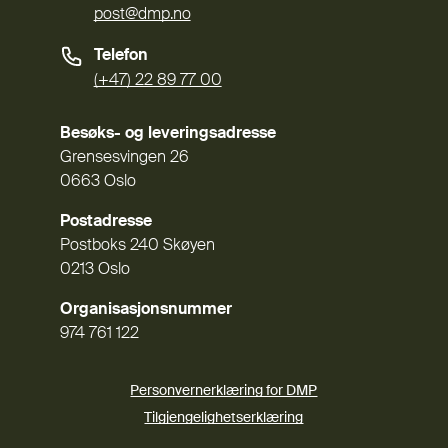
post@dmp.no
Telefon
(+47) 22 89 77 00
Besøks- og leveringsadresse
Grensesvingen 26
0663 Oslo
Postadresse
Postboks 240 Skøyen
0213 Oslo
Organisasjonsnummer
974 761 122
Personvernerklæring for DMP
Tilgjengelighetserklæring
(Ekstern lenke)