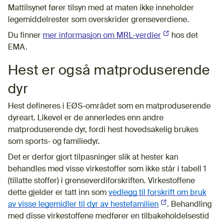
Mattilsynet fører tilsyn med at maten ikke inneholder
legemiddelrester som overskrider grenseverdiene.
Du finner
mer informasjon om MRL-verdier
(Ekstern lenke)
hos det
EMA.
Hest er også matproduserende
dyr
Hest defineres i EØS-området som en matproduserende
dyreart. Likevel er de annerledes enn andre
matproduserende dyr, fordi hest hovedsakelig brukes
som sports- og familiedyr.
Det er derfor gjort tilpasninger slik at hester kan
behandles med visse virkestoffer som
ikke står i tabell 1
(tillatte stoffer) i grenseverdiforskriften. Virkestoffene
dette gjelder er tatt inn som
vedlegg til forskrift om bruk
av visse legemidler til dyr av hestefamilien
(Ekstern lenke)
. Behandling
med disse virkestoffene medfører en tilbakeholdelsestid