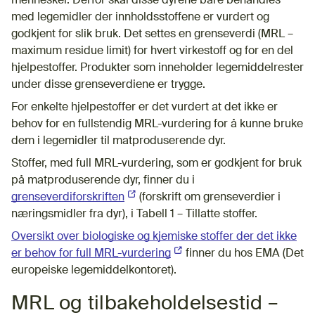
mennesker. Derfor skal disse dyrene bare behandles
med legemidler der innholdsstoffene er vurdert og
godkjent for slik bruk. Det settes en grenseverdi (MRL –
maximum residue limit) for hvert virkestoff og for en del
hjelpestoffer. Produkter som inneholder legemiddelrester
under disse grenseverdiene er trygge.
For enkelte hjelpestoffer er det vurdert at det ikke er
behov for en fullstendig MRL-vurdering for å kunne bruke
dem i legemidler til matproduserende dyr.
Stoffer, med full MRL-vurdering, som er godkjent for bruk
på matproduserende dyr, finner du i
grenseverdiforskriften
(Ekstern lenke)
(forskrift om grenseverdier i
næringsmidler fra dyr), i Tabell 1 – Tillatte stoffer.
Oversikt over biologiske og kjemiske stoffer der det ikke
er behov for full MRL-vurdering
(Ekstern lenke)
finner du hos EMA (Det
europeiske legemiddelkontoret).
MRL og tilbakeholdelsestid –