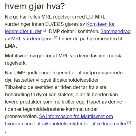
hvem gjør hva?
Norge har felles MRL-regelverk med EU. MRL-
vurderinger innen EU/EØS gjøres av
Komiteen for
legemidler til dyr
(Ekstern lenke)
. DMP deltar i komitéen.
Sammendrag
av MRL-vurderingene
(Ekstern lenke)
finner du på hjemmesiden til
EMA.
Mattilsynet sørger for at MRL-verdiene tas inn i norsk
regelverk.
Når DMP godkjenner legemidler til matproduserende
dyr, fastsetter vi også tilbakeholdelsestider.
Tilbakeholdelsestiden er tiden det tar fra siste
behandling til dyret kan slaktes, eller til bonden kan
levere produkter som melk eller egg. I løpet av denne
tiden er legemiddelrestene kommet under
grenseverdien.
Se informasjon fra Mattilsynet om
hvordan finne tilbakeholdelsestider for ulike legemidler
(Eks
.